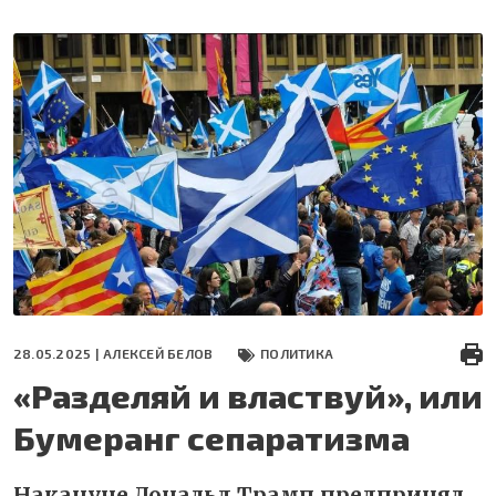
Перейти
к
основному
содержанию
28.05.2025 |
АЛЕКСЕЙ БЕЛОВ
ПОЛИТИКА
«Разделяй и властвуй», или
Бумеранг сепаратизма
Накануне Дональд Трамп предпринял