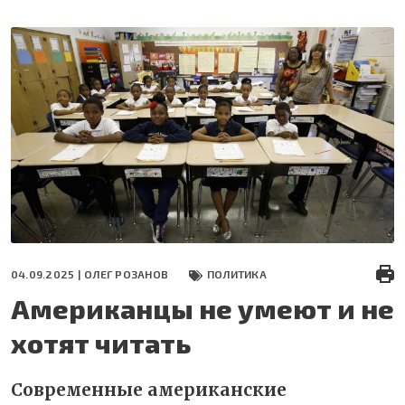
Перейти
к
основному
содержанию
04.09.2025 |
ОЛЕГ РОЗАНОВ
ПОЛИТИКА
Американцы не умеют и не
хотят читать
Современные американские