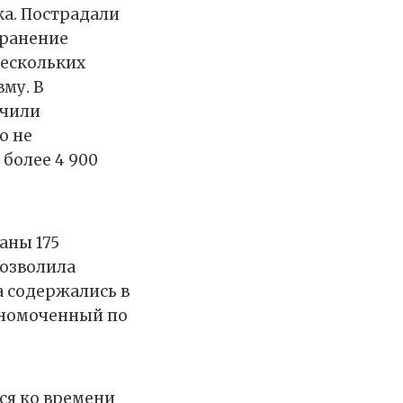
ка. Пострадали
 ранение
нескольких
му. В
учили
о не
более 4 900
аны 175
позволила
а содержались в
лномоченный по
ся ко времени