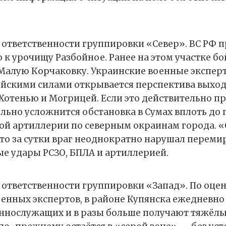
е ответственности группировки «Север». ВС РФ 
о к урочищу Разбойное. Ранее на этом участке б
 Малую Корчаковку. Украинские военные экспер
ийскими силами открывается перспектива выход
Хотенью и Могрицей. Если это действительно пр
ельно усложнится обстановка в Сумах вплоть до
ой артиллерии по северным окраинам города. 
что за сутки враг неоднократно нарушал перемир
е удары РСЗО, БПЛА и артиллерией.
е ответственности группировки «Запад». По оце
енных экспертов, в районе Купянска ежедневно 
ннослужащих и в разы больше получают тяжёлы