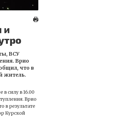
 и
 утро
ты, ВСУ
ения. Врио
общил, что в
й житель.
в силу в 16.00
ступления. Врио
о в результате
ор Курской