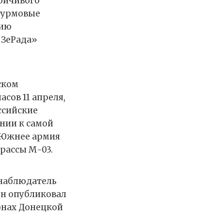
тойчивого
штурмовые
нию
«ЗеРада»
ском
сов 11 апреля,
ссийские
нии к самой
. Южнее армия
трассы М-03.
-наблюдатель
ен опубликовал
онах Донецкой