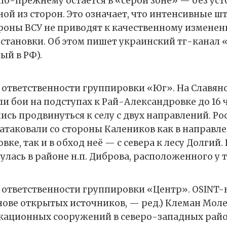
 по-прежнему остаётся в «серой зоне» — без ус
ной из сторон. Это означает, что интенсивные 
ороны ВСУ не приводят к качественному измене
становки. Об этом пишет украинский тг-канал 
ый в РФ).
е ответственности группировки «Юг». На Славян
 бои на подступах к Рай-Александровке до 16 ча
ись продвинуться к селу с двух направлений. Ро
атаковали со стороны Калеников как в направле
ке, так и в обход неё — с севера к лесу Долгий
лась в районе н.п. Диброва, расположенного у 
е ответственности группировки «Центр». OSINT
снове открытых источников, — ред.) Клеман Мол
кационных сооружений в северо-западных рай