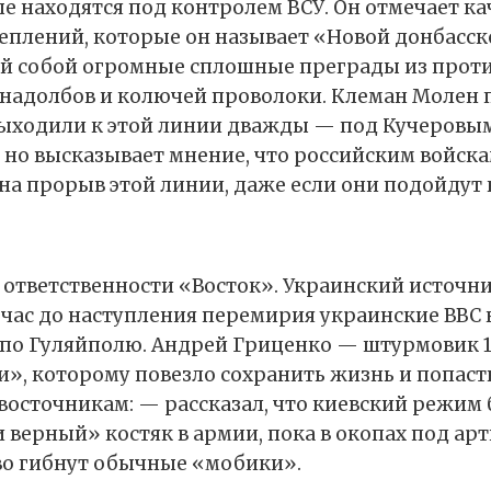
ые находятся под контролем ВСУ. Он отмечает ка
еплений, которые он называет «Новой донбасск
й собой огромные сплошные преграды из прот
 надолбов и колючей проволоки. Клеман Молен 
выходили к этой линии дважды — под Кучеровы
 но высказывает мнение, что российским войск
на прорыв этой линии, даже если они подойдут 
е ответственности «Восток». Украинский источ
а час до наступления перемирия украинские ВВС
по Гуляйполю. Андрей Гриценко — штурмовик 
и», которому повезло сохранить жизнь и попасть
осточникам: — рассказал, что киевский режим 
 верный» костяк в армии, пока в окопах под ар
во гибнут обычные «мобики».