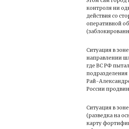
этом сам город
контроля ни од
действия со ст
оперативной об
(заблокированн
Ситуация в зон
направлении шли
где ВС РФ пытал
подразделения 
Рай-Александров
России продвину
Ситуация в зон
(разведка на о
карту фортифи