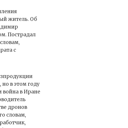
пления
ый житель. Об
ладимир
ом. Пострадал
 словам,
рата с
хозпродукции
 но в этом году
и война в Иране
ководитель
тве дронов
го словам,
зработчик,