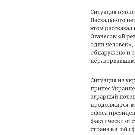
Ситуация в зон
Пасхального пе
этом рассказал
Оганесов: «В р
один человек», 
обнаружено и о
неразорвавшим
Ситуация на ук
принёс Украине 
аграрный потенц
продолжится, мо
офиса президен
фактически отсу
страна в этой с