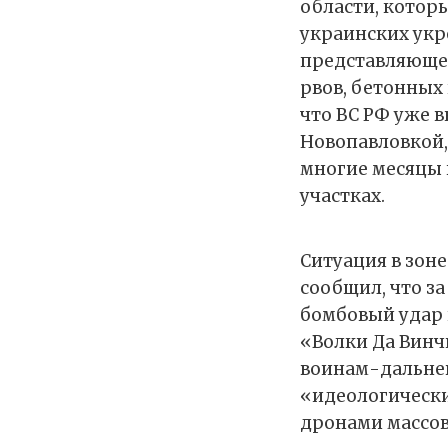
области, котор
украинских укр
представляюще
рвов, бетонных
что ВС РФ уже 
Новопавловкой,
многие месяцы 
участках.
Ситуация в зон
сообщил, что з
бомбовый удар 
«Волки Да Винч
воинам-дальнев
«идеологически
дронами массо