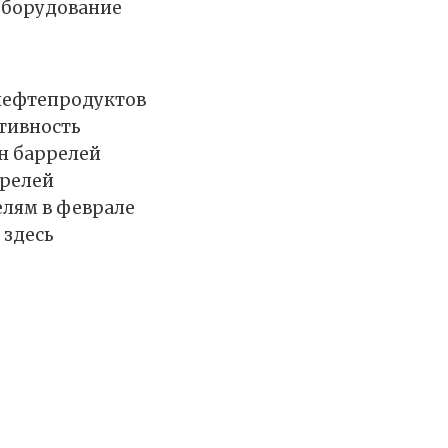
оборудование
 нефтепродуктов
ктивность
лн баррелей
ррелей
елям в феврале
 здесь