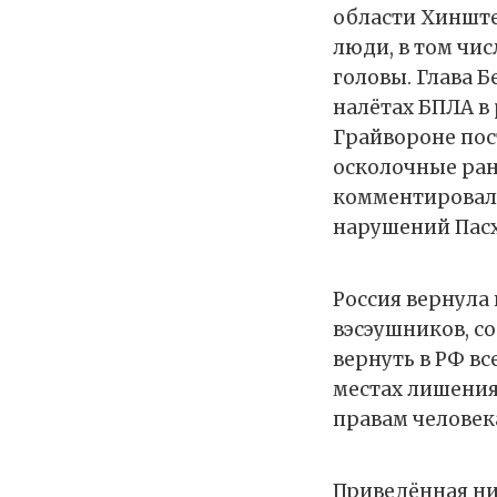
области Хинштей
люди, в том чи
головы. Глава 
налётах БПЛА в
Грайвороне пос
осколочные ран
комментировал 
нарушений Пасх
Россия вернула 
вэсэушников, с
вернуть в РФ вс
местах лишения
правам человек
Приведённая ни