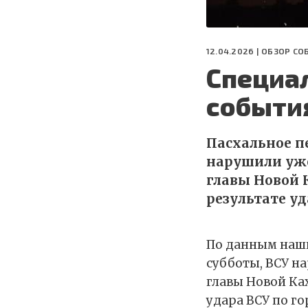
12.04.2026 |
ОБЗОР СО
Специал
события
Пасхальное пе
нарушили уже
главы Новой К
результате у
По данным наших
субботы, ВСУ на
главы Новой Ках
удара ВСУ по г