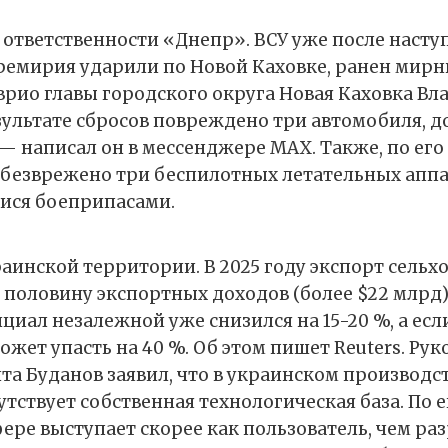
е ответственности «Днепр». ВСУ уже после насту
ремирия ударили по Новой Каховке, ранен мирн
 врио главы городского округа Новая Каховка В
езультате сбросов повреждено три автомобиля, д
— написал он в мессенджере МАХ. Также, по его
безврежено три беспилотных летательных аппа
ися боеприпасами.
раинской территории. В 2025 году экспорт сель
половину экспортных доходов (более $22 млрд),
иал незалежной уже снизился на 15-20 %, а есл
жет упасть на 40 %. Об этом пишет Reuters. Ру
та Буданов заявил, что в украинском производс
тствует собственная технологическая база. По е
фере выступает скорее как пользователь, чем ра