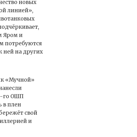
чество новых
ой линией»,
ивотанковых
подчёркивает,
м Яром и
ам потребуются
к ней на других
ник «Мучной»
 нанесли
1-го ОШП
 в плен
бережёт свой
тиллерией и