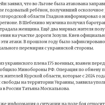
н заявил, что во Льгове была атакована заправ
сле годовалый ребёнок, получивший осколочное
Белгородской области Гладков информировал о 
 регионе. В Шебекино мужчина получил баротрав
традала женщина. Ещё два мирных жителя пол
ения на участке дороги Зозули. Киев официальн
эти атаки. В прошлом году было зафиксировано 
ального перемирия с украинской стороны.
из украинского плена 175 военных, взамен перед
ообщило Минобороны РФ. Операция по обмену 
ех жителей Курской области, которые с 2024 год
 свободы на территории Украины, заявила упо
а в России Татьяна Москалькова.
же информация о ситуации на поле боя относит