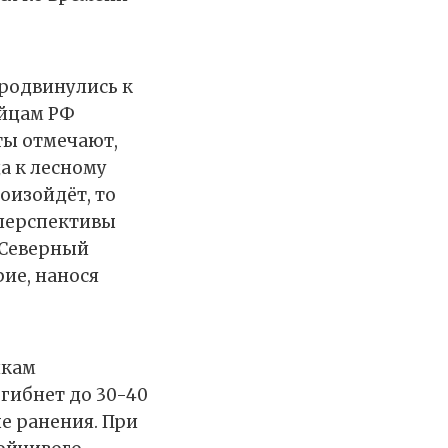
продвинулись к
ойцам РФ
ты отмечают,
а к лесному
оизойдёт, то
 перспективы
«Северный
ие, нанося
нкам
гибнет до 30-40
е ранения. При