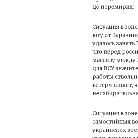
до перемирия:
Ситуация в зон
югу от Варачин
удалось занять
что перед росс
массиву между 
для ВСУ значит
работы ствольн
ветер» пишет, 
неизбирательны
Ситуация в зон
самостийных во
украинских вое