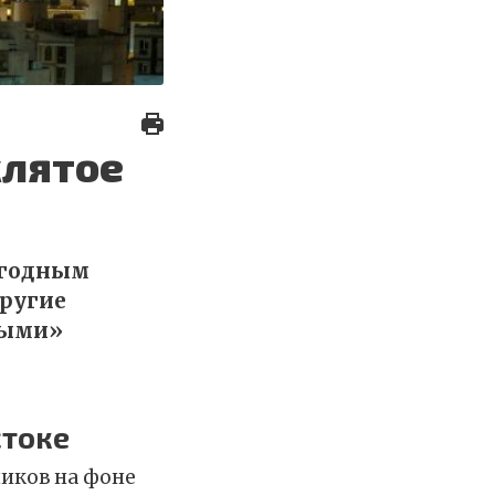
клятое
ыгодным
другие
выми»
стоке
иков на фоне