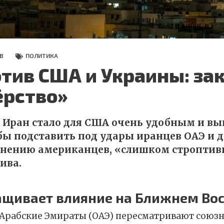
В
ПОЛИТИКА
тив США и Украины: за
ёрство»
 Иран стало для США очень удобным и в
бы подставить под удары иранцев ОАЭ и 
мнению американцев, «слишком стропти
ива.
ащивает влияние на Ближнем Во
Арабские Эмираты (ОАЭ) пересматривают союзн