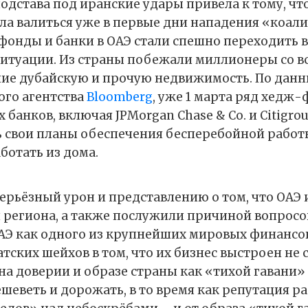
одстава под иранские удары привела к тому, чт
ала валиться уже в первые дни нападения «коа
фонды и банки в ОАЭ стали спешно переходить 
итуации. Из страны побежали миллионеры со вс
ие дубайскую и прочую недвижимость. По дан
го агентства
Bloomberg
, уже 1 марта ряд хедж-
анков, включая JPMorgan Chase & Co. и Citigroup
 свои планы обеспечения бесперебойной работ
ботать из дома.
серьёзный урон и представлению о том, что ОАЭ
 региона, а также послужили причиной вопросо
АЭ как одного из крупнейших мировых финансо
ских шейхов в том, что их бизнес выстроен не 
на доверии и образе страны как «тихой гавани» 
еветь и дорожать, в то время как репутация ра