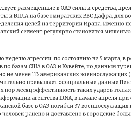
ствует размещенные в ОАЭ силы и средства, пре
ты и БПЛА на базе эмиратских ВВС Дафра, для 
еделения целей на территории Ирана. Именно по
канский сегмент регулярно становится мишенью
ю неделю агрессии, по состоянию на 5 марта, в р
в по базам США в ОАЭ и Кувейте, по данным туре
о не менее 113 американских военнослужащих (
начительно превышает официальные данные Пент
х пор месяц эффективность таких ударов только
нформации агентства IRNA, в начале апреля при
канской базе в ОАЭ погибли 37 военнослужащих
 человек ранено и доставлено в городские боль