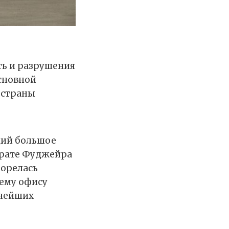
ть и разрушения
основной
 страны
щий большое
ирате Фуджейра
горелась
шему офису
пнейших