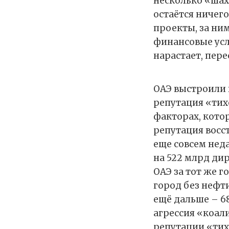
несколько «шах
остаётся ничег
проекты, за ни
финансовые усл
нарастает, пере
ОАЭ выстроили 
репутация «тих
факторах, котор
репутация восст
еще совсем неда
на 522 млрд дир
ОАЭ за тот же г
город без нефт
ещё дальше – 68
агрессия «коал
репутации «тихо