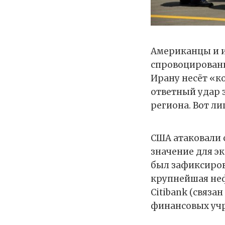
Американцы и и
спровоцированн
Ирану несёт «к
ответный удар 
региона. Вот л
США атаковали 
значение для э
был зафиксиров
крупнейшая неф
Citibank (связ
финансовых учр