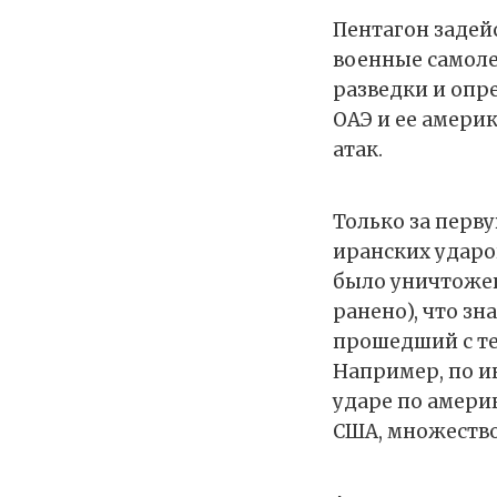
Пентагон задей
военные самоле
разведки и опр
ОАЭ и ее амери
атак.
Только за перву
иранских ударо
было уничтожен
ранено), что з
прошедший с те
Например, по и
ударе по амери
США, множество