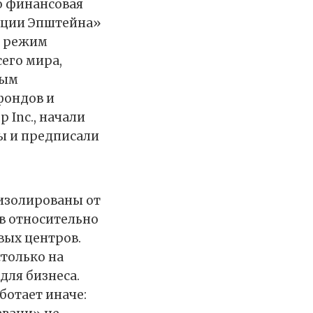
о финансовая
лиции Эпштейна»
в режим
его мира,
ным
фондов и
 Inc., начали
ы и предписали
 изолированы от
в относительно
вых центров.
столько на
для бизнеса.
ботает иначе: