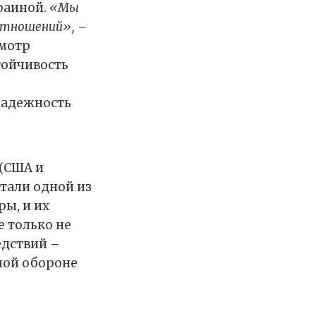
краиной.
«Мы
 отношений»,
–
смотр
тойчивость
надежность
 (США и
стали одной из
ры, и их
е только не
едствий –
ной обороне