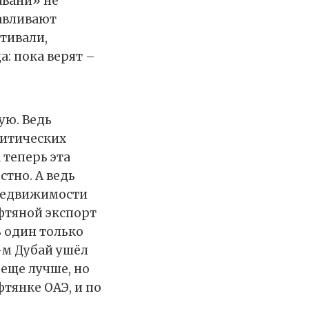
авани» не
навливают
тивали,
: пока верят –
ую. Ведь
литических
 теперь эта
стно. А ведь
 недвижимости
ефтяной экспорт
ь один только
-м Дубай ушёл
 еще лучше, но
тянке ОАЭ, и по