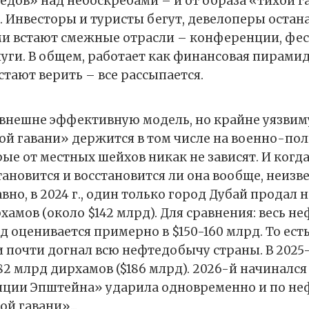
едов» над небоскрёбами – и от образа «тихой г
о. Инвесторы и туристы бегут, девелоперы оста
ми встают смежные отрасли – конференции, фес
уги. В общем, работает как финансовая пирамида
стают верить – все рассыпается.
внешне эффективную модель, но крайне уязвим
ой гавани» держится в том числе на военно-по
ые от местных шейхов никак не зависят. И когда
ановится и восстановится ли она вообще, неизве
вно, в 2024 г., один только город Дубай продал
хамов (около $142 млрд). Для сравнения: весь н
од оценивается примерно в $150-160 млрд. То ест
и почти догнал всю нефтедобычу страны. В 2025
2 млрд дирхамов ($186 млрд). 2026-й начинался
иции Эпштейна» ударила одновременно и по неф
й гавани»...