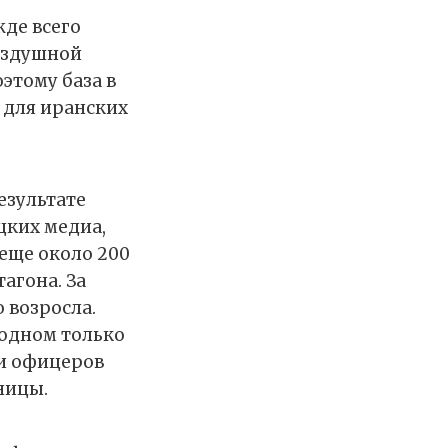
жде всего
воздушной
этому база в
 для иранских
езультате
цких медиа,
еще около 200
агона. За
 возросла.
 одном только
 и офицеров
ницы.