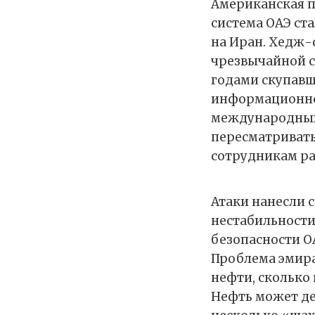
Американская п
система ОАЭ ст
на Иран. Хедж-
чрезвычайной с
годами скупавш
информационно
международных б
пересматривать
сотрудникам ра
Атаки нанесли 
нестабильности
безопасности О
Проблема эмират
нефти, сколько 
Нефть может деш