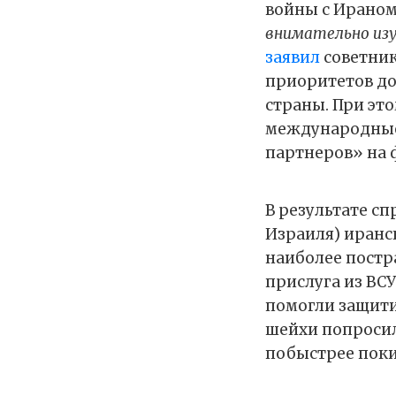
войны с Ираном
внимательно из
заявил
советник
приоритетов до
страны. При эт
международные 
партнеров» на 
В результате с
Израиля) иранс
наиболее постра
прислуга из ВСУ
помогли защити
шейхи попросил
побыстрее поки