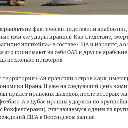
зраильтяне фактически подставили арабов под
ые ими же удары иранцев. Как следствие, смер
оалиция Эпштейна» в составе США и Израиля, а 
за это принимают на себя ОАЭ и другие арабские
ишь несколько примеров.
с территории ОАЭ иранский остров Харк, имею
кономики Ирана. И уже на следующий день в эм
ан прилет иранских шахедов, после которых за
тебаза. А в Дубае иранцы ударили по крупней
ан с Рокфеллерами), считающемуся одним из кру
еждений США в Персидском заливе.