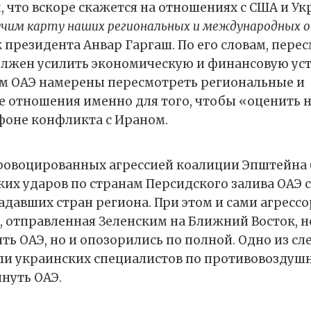
, что вскоре скажется на отношениях с США и У
учим карту наших региональных и международных
 президента Анвар Гаргаш. По его словам, пере
лжен усилить экономическую и финансовую ус
ом ОАЭ намерены пересмотреть региональные и
отношения именно для того, чтобы «оценить 
фоне конфликта с Ираном.
провоцированных агрессией коалиции Эпштейна
ких ударов по странам Персидского залива ОАЭ 
давших стран региона. При этом и сами агрессо
, отправленная Зеленским на Ближний Восток, н
ть ОАЭ, но и опозорились по полной. Одно из сл
и украинских специалистов по противовоздуш
нуть ОАЭ.