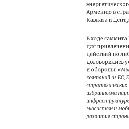
энергетическог
Армению в стра
Кавказа и Центр
В ходе саммита
для привлечени
действий по ли
договорились у
и обороны:
«Мы 
компаний из ЕС, 
стратегических 
избранными парт
инфраструктуры,
экосистем и моб
развитие стран