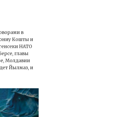
с
оворами в
тониу Кошты и
 генсеки НАТО
ерсе, главы
зе, Молдавии
дет Йылмаз, и