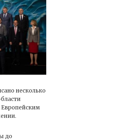
сано несколько
области
у Европейским
мении.
ы до