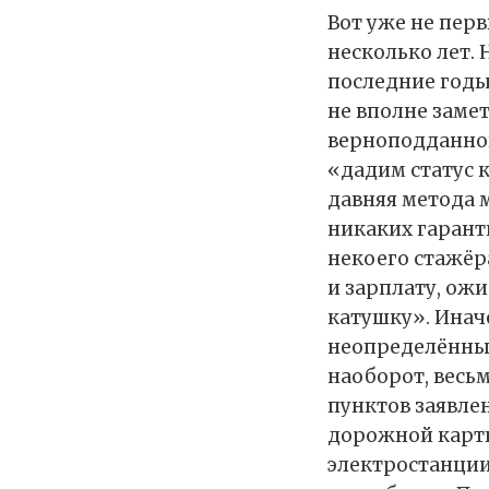
Вот уже не перв
несколько лет. 
последние годы
не вполне заме
верноподданног
«дадим статус 
давняя метода 
никаких гаранти
некоего стажёра
и зарплату, ожи
катушку». Инач
неопределённый
наоборот, весьм
пунктов заявле
дорожной карты
электростанции