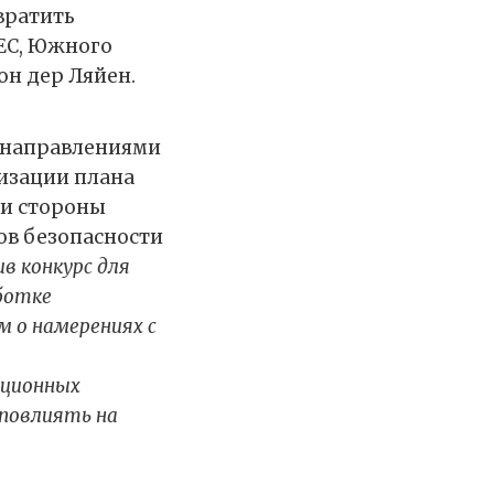
вратить
 ЕС, Южного
он дер Ляйен.
и направлениями
лизации плана
чи стороны
ов безопасности
в конкурс для
аботке
м о намерениях с
ационных
 повлиять на