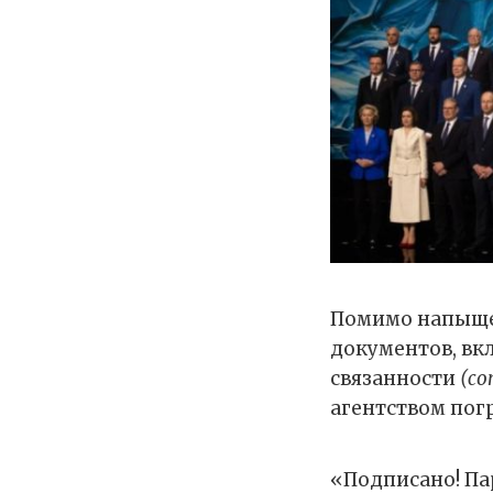
Помимо напыще
документов, вк
связанности
(co
агентством пог
«Подписано! Па