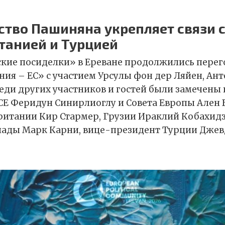
ство Пашиняна укрепляет связи 
танией и Турцией
ские посиделки» в Ереване продолжились перег
ия – ЕС» с участием Урсулы фон дер Ляйен, Ан
реди других участников и гостей были замечены
СЕ Феридун Синирлиоглу и Совета Европы Ален Б
ритании Кир Стармер, Грузии Ираклий Кобахид
нады Марк Карни, вице-президент Турции Джев