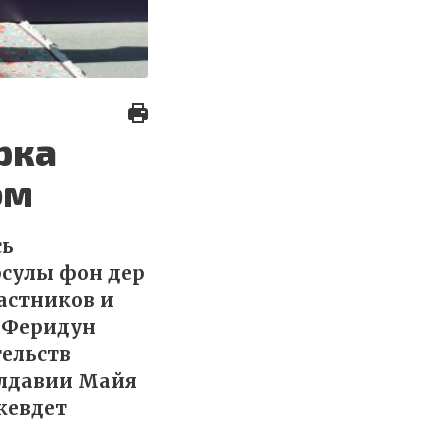
рка
ом
сь
рсулы фон дер
астников и
Е Феридун
тельств
олдавии Майя
жевдет