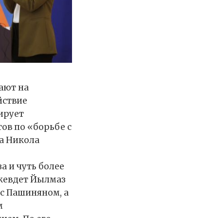
ают на
йствие
ирует
ов по «борьбе с
а Никола
 и чуть более
Джевдет Йылмаз
 с Пашиняном, а
м