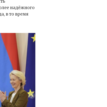
ыть
олее надёжного
, в то время