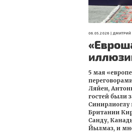
06.05.2026 |
ДМИТРИЙ
«Еврош
иллюзи
5 мая «европ
переговорами
Ляйен, Антон
гостей были 
Синирлиоглу 
Британии Кир
Санду, Канад
Йылмаз, и мн