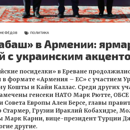
 НЕФЁДОВ
ПОЛИТИКА
абаш» в Армении: ярма
й с украинским акцент
ейские посиделки» в Ереване продолжили
 в формате «Армения – ЕС» с участием У
иу Кошты и Кайи Каллас. Среди других уч
замечены генсеки НАТО Марк Рютте, ОБС
и Совета Европы Ален Берсе, главы прави
 Стармер, Грузии Ираклий Кобахидзе, М
ы Марк Карни, вице-президент Турции Д
огие другие.