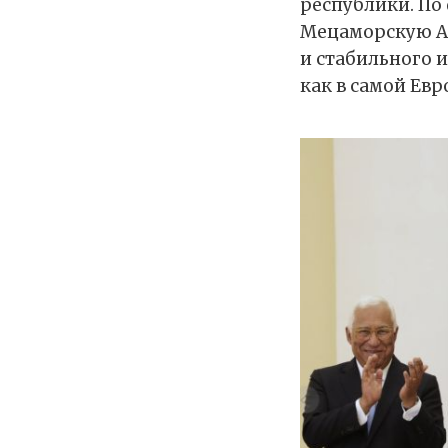
республики. По
Мецаморскую АЭ
и стабильного 
как в самой Ев