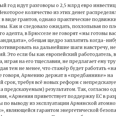
ый год идут разговоры о 2,5 млрд евро инвести
Некоторое количество из этих денег распределял
 в виде грантов, однако практические подвижки,
тны. Как и следовало ожидать, похлопывая по пл
о адепта, в Брюсселе не говорят «мы готовы ва
кандидата», обещая щедро заплатить когда-ниб
мотивировать на дальнейшие шаги навстречу, не
й. Это если бы как европейский работодатель, в
, играя на его тщеславии, не предлагает ему тр
дая тем не менее, что стажёр будет работать «н
е говоря, Армению держат в «предбаннике» на
 срок, требуя всё новых реформ с непредсказу
а предсказуемым) результатом. Так, согласно о
ния, «Армения приветствует поддержку ЕС в раз
 по выводу из эксплуатации Армянской атомно
», являющейся гарантом энергетической безоп