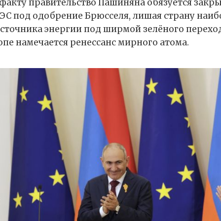
 факту правительство Пашиняна обязуется закр
С под одобрение Брюсселя, лишая страну наиб
источника энергии под ширмой зелёного перехода
ропе намечается ренессанс мирного атома.