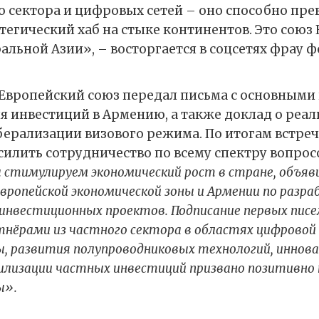
о сектора и цифровых сетей – оно способно пре
тегический хаб на стыке континентов. Это союз
альной Азии», – восторгается в соцсетях фрау ф
 Европейский союз передал письма с основным
я инвестиций в Армению, а также доклад о реа
берализации визового режима. По итогам встре
силить сотрудничество по всему спектру вопрос
стимулируем экономический рост в стране, объяви
Европейской экономической зоны и Армении по разр
инвестиционных проектов. Подписание первых писе
нёрами из частного сектора в областях цифровой
 развития полупроводниковых технологий, иннов
илизации частных инвестиций призвано позитивно
ы».