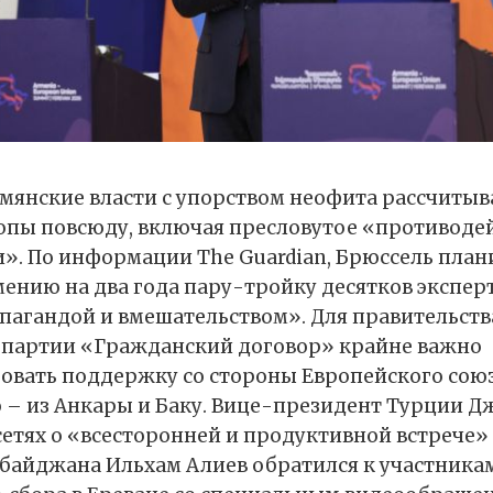
рмянские власти с упорством неофита рассчитыв
пы повсюду, включая пресловутое «противоде
. По информации The Guardian, Брюссель план
мению на два года пару-тройку десятков эксперт
пагандой и вмешательством». Для правительств
 партии «Гражданский договор» крайне важно
вать поддержку со стороны Европейского союза
 – из Анкары и Баку. Вице-президент Турции 
сетях о «всесторонней и продуктивной встрече»
байджана Ильхам Алиев обратился к участника