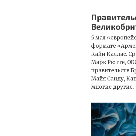
Правитель
Великобри
5 мая «европей
формате «Армен
Кайи Каллас. С
Марк Рютте, ОБ
правительств Б
Майя Санду, Ка
многие другие.