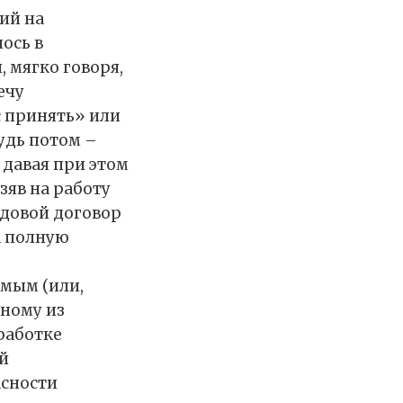
ций на
ось в
 мягко говоря,
ечу
с принять» или
удь потом –
 давая при этом
зяв на работу
удовой договор
а полную
емым (или,
дному из
работке
й
асности