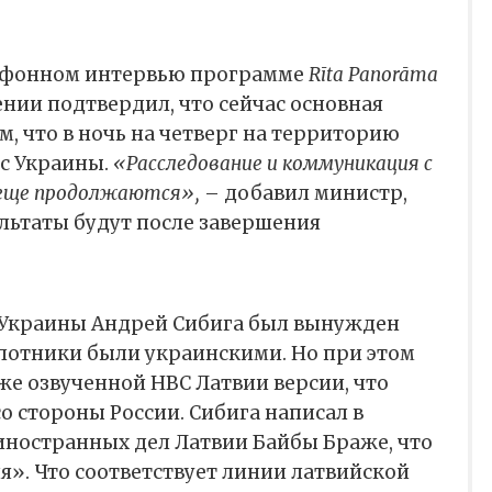
лефонном интервью программе
Rīta Panorāma
нии подтвердил, что сейчас основная
м, что в ночь на четверг на территорию
с Украины.
«Расследование и коммуникация с
 еще продолжаются»,
– добавил министр,
ультаты будут после завершения
Д Украины Андрей Сибига был вынужден
илотники были украинскими. Но при этом
е озвученной НВС Латвии версии, что
о стороны России. Сибига написал в
иностранных дел Латвии Байбы Браже, что
ия». Что соответствует линии латвийской