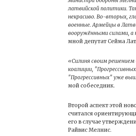
министра обороны Мелни
латвийской политики. Та
некрасиво. Во-вторых, гл
военные. Армейцы в Лат
вооружёнными силами, а
мной депутат Сейма Лат
«Силиня своим решением
коалиции, "Прогрессивных
"Прогрессивных" уже выш
мой собеседник.
Второй аспект этой ново
считался ориентирующи
его в случае утвержден
Райвис Мелнис.