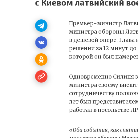
с Киевом латвийский в
Премьер-министр Латви
министра обороны Латви
в дешевой опере. Глава 
решении за 12 минут до
которой он был намерен
Одновременно Силиня за
министра своему внешт
сотрудничеству полков
лет был представителе
работал в посольстве ЛР
«Оба события, как сняти