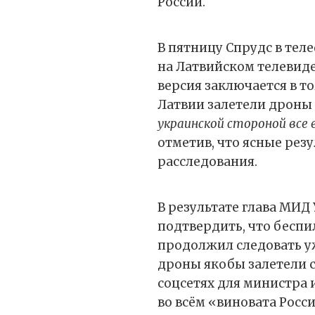
России.
В пятницу Спрудс в те
на Латвийском телевиде
версия заключается в то
Латвии залетели дроны 
украинской стороной все
отметив, что ясные рез
расследования.
В результате глава МИ
подтвердить, что бесп
продолжил следовать уж
дроны якобы залетели с
соцсетях для министра 
во всём «виновата Росс