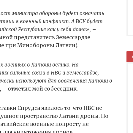
 пост министра обороны будет означать
атвии в военный конфликт. А ВСУ будет
йской Республике как у себя дома»,
–
 мной представитель Земессардзе
ие при Минобороны Латвии).
х военных в Латвии велико. На
них сильные связи в НВС и Земессардзе,
ески используют для вовлечения Латвии в
,
– отметил мой собеседник.
авки Спрудса явилось то, что НВС не
душное пространство Латвии дроны. Но
латвийские военные попросту не
и для уничтожения дронов.