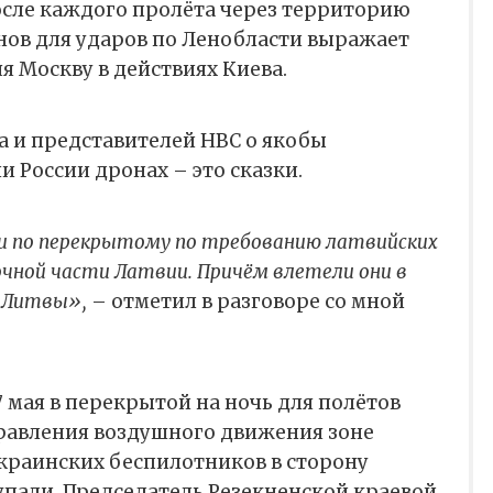
осле каждого пролёта через территорию
нов для ударов по Ленобласти выражает
яя Москву в действиях Киева.
а и представителей НВС о якобы
и России дронах – это сказки.
ли по перекрытому по требованию латвийских
очной части Латвии. Причём влетели они в
и Литвы»,
– отметил в разговоре со мной
 мая в перекрытой на ночь для полётов
равления воздушного движения зоне
краинских беспилотников в сторону
 упали. Председатель Резекненской краевой