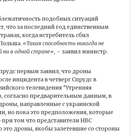
облематичность подобных ситуаций
т, что за последний год единственным
странах, когда истребитель сбил
 Польша.
«Такая способность никогда не
ни в одной стране»,
– заявил министр.
Спрудс первым заявил, что дроны
осле инцидента в четверг Спрудс в
вийского телевидения "Утренняя
о, согласно предварительным данным, в
 дроны, направленные с украинской
ии, но пока это предположения, которые
 при том что представители НВС
о это дроны, якобы залетевшие со стороны