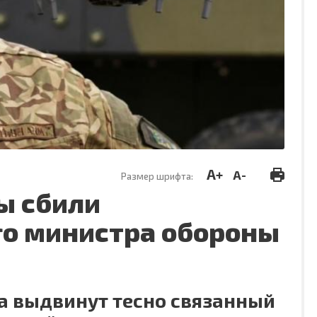
A+
A-
Размер шрифта:
ы сбили
о министра обороны
а выдвинут тесно связанный