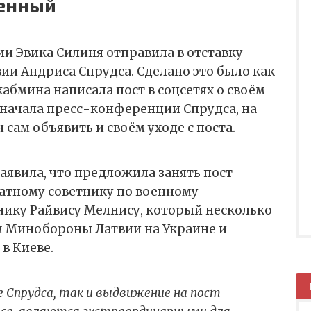
оенный
и Эвика Силиня отправила в отставку
и Андриса Спрудса. Сделано это было как
кабмина написала пост в соцсетях о своём
 начала пресс-конференции Спрудса, на
 сам объявить и своём уходе с поста.
явила, что предложила занять пост
атному советнику по военному
нику Райвису Мелнису, который несколько
м Минобороны Латвии на Украине и
 в Киеве.
е Спрудса, так и выдвижение на пост