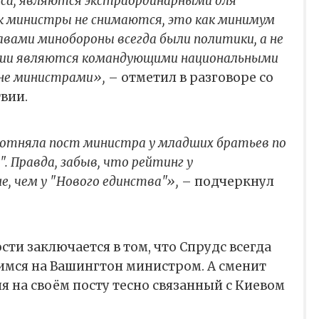
са, являются экстраординарными для
к министры не снимаются, это как минимум
авами минобороны всегда были политики, а не
вии являются командующими национальными
 не министрами»,
– отметил в разговоре со
вии.
 отняла пост министра у младших братьев по
". Правда, забыв, что рейтинг у
е, чем у "Нового единства"»,
– подчеркнул
сти заключается в том, что Спрудс всегда
мся на Вашингтон министром. А сменит
ия на своём посту тесно связанный с Киевом