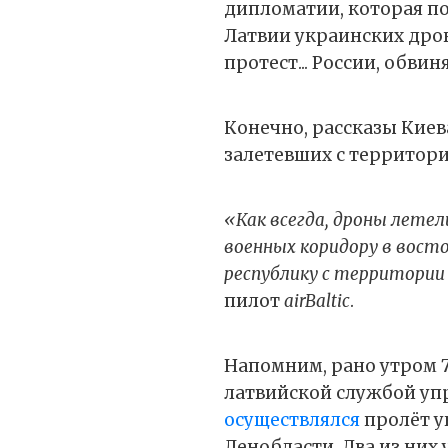
дипломатии, которая п
Латвии украинских дро
протест... России, обвин
Конечно, рассказы Киев
залетевших с территори
«Как всегда, дроны лете
военных коридору в вост
республику с территори
пилот
airBaltic
.
Напомним, рано утром 7
латвийской службой уп
осуществлялся
пролёт у
Ленобласти. Два из них