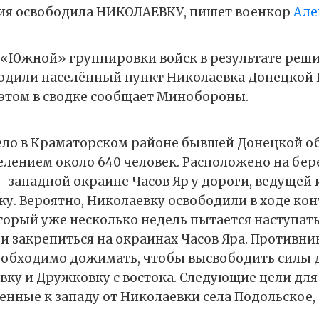
ия освободила НИКОЛАЕВКУ, пишет военкор
Але
«Южной» группировки войск в результате реш
одили населённый пункт Николаевка Донецкой
 этом в сводке сообщает Минобороны.
ело в Краматорском районе бывшей Донецкой об
лением около 640 человек. Расположено на бер
-западной окраине Часов Яр у дороги, ведущей 
ку. Вероятно, Николаевку освободили в ходе ко
торый уже несколько недель пытается наступать
и закрепиться на окраинах Часов Яра. Противни
обходимо дожимать, чтобы высвободить силы 
вку и Дружковку с востока. Следующие цели дл
нные к западу от Николаевки села Подольское, 