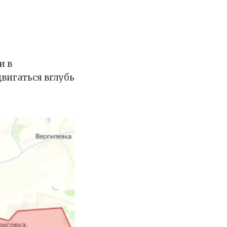
и в
вигаться вглубь