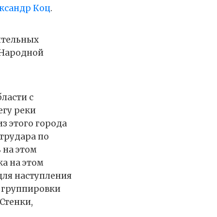
ксандр Коц
.
ительных
 Народной
ласти с
егу реки
из этого города
нтрудара по
 на этом
ка на этом
для наступления
я группировки
Стенки,