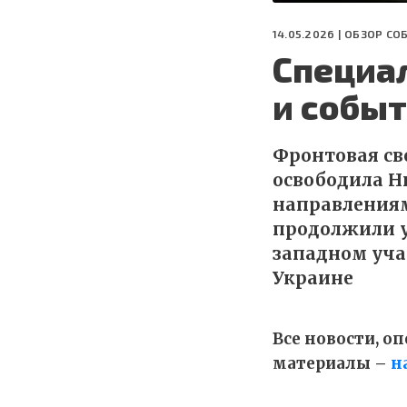
14.05.2026 |
ОБЗОР СО
Специа
и событ
Фронтовая сво
освободила Н
направлениям
продолжили у
западном уча
Украине
Все новости, 
материалы –
н