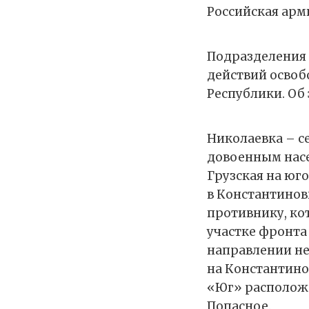
Российская арм
Подразделения 
действий освоб
Республики. Об
Николаевка – с
довоенным насе
Грузская на юго
в Константинов
противнику, ко
участке фронта 
направлении не
на Константино
«Юг» расположе
Попасное.