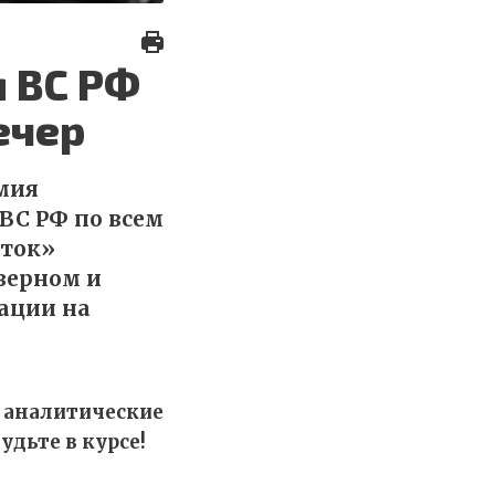
 ВС РФ
ечер
рмия
ВС РФ по всем
сток»
верном и
рации на
 аналитические
удьте в курсе!