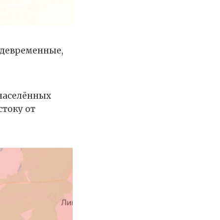
ждевременные,
 населённых
току от