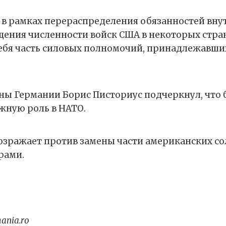
 в рамках перераспределения обязанностей вну
щения численности войск США в некоторых стра
 себя часть силовых полномочий, принадлежавши
ы Германии Борис Писториус подчеркнул, что 
ажную роль в НАТО.
озражает против замены части американских со
рами.
ania.ro