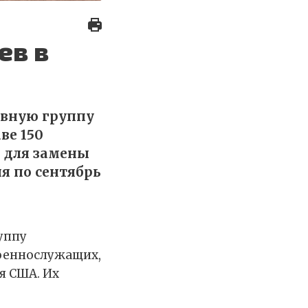
ев в
ивную группу
ве 150
 для замены
я по сентябрь
уппу
военнослужащих,
я США. Их