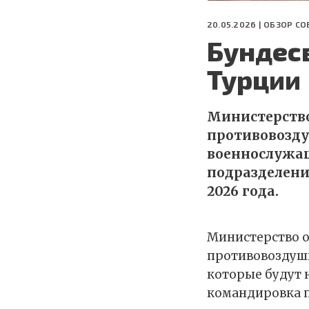
20.05.2026 |
ОБЗОР СО
Бундес
Турции
Министерств
противовозду
военнослужащ
подразделени
2026 года.
Министерство 
противовоздушн
которые будут 
командировка п