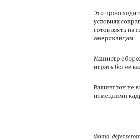
Это происходит
условиях сокра
готов взять на
американцам.
Министр оборон
играть более в
Вашингтон не в
немецкими кад
Фото: defenserom