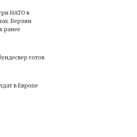
три НАТО в
нах. Берлин
х ранее
бундесвер готов
лдат в Европе