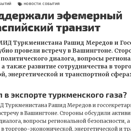
БЫТИЙ
НОВОСТИ. СОБЫТИЯ
ддержали эфемерный
аспийский транзит
 МИД Туркменистана Рашид Мередов и Гос
био провели встречу в Вашингтоне. Стор
политического диалога, вопросы регион
 а также развитие сотрудничества в торг
й, энергетической и транспортной сфера
 в экспорте туркменского газа?
ИД Туркменистана Рашид Мередов и госсекрета
встречу в Вашингтоне. Стороны обсудили актив
диалога, вопросы региональной безопасности, а
 в торгово-экономической, энергетической и т