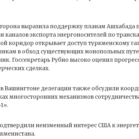
торона выразила поддержку планам Ашхабада 
 каналов экспорта энергоносителей по транск
ой коридор открывает доступ туркменскому газ
нкам в обход существующих монопольных путей
ник. Госсекретарь Рубио высоко оценил прогрес
рческих сделках.
 в Вашингтоне делегации также обсудили коор
ках многосторонних механизмов сотрудничеств
1».
одтвердили неизменный интерес США к энерге
ркменистана.