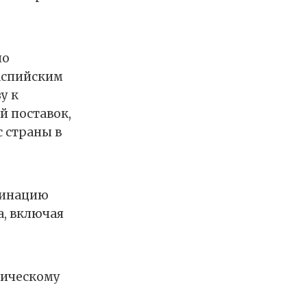
по
аспийским
у к
 поставок,
с страны в
динацию
а, включая
тическому