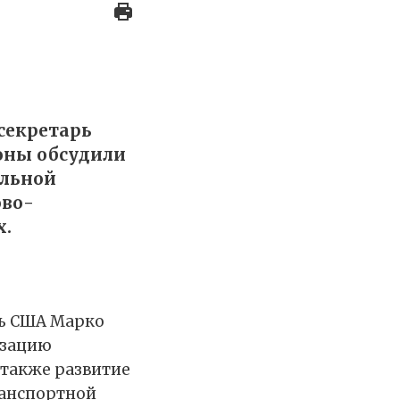
секретарь
оны обсудили
альной
ово-
х.
рь США Марко
изацию
 также развитие
ранспортной