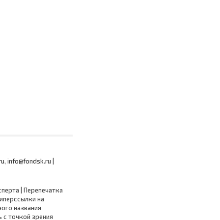
 info@fondsk.ru |
сперта | Перепечатка
гиперссылки на
ного названия
 с точкой зрения