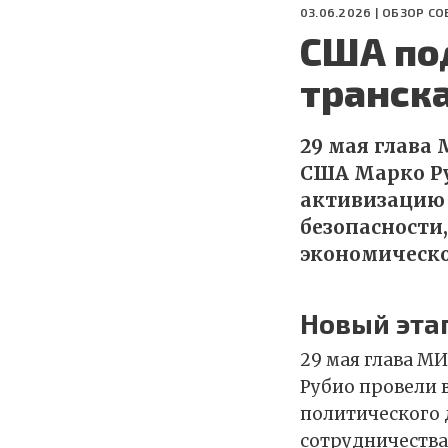
03.06.2026 |
ОБЗОР СО
США по
транск
29 мая глава
США Марко Ру
активизацию 
безопасности,
экономическо
Новый этап
29 мая глава М
Рубио провели 
политического 
сотрудничества