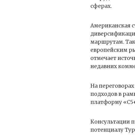
сферах.
Американская с
диверсификации
маршрутам. Так
европейским ры
отмечает источ
недавних комме
На переговорах
подходов в рам
платформу «С5+
Консультации п
потенциалу Ту