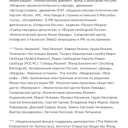
иммиграции», «Мизантропик дивижн», фонд «Свободная Россия»,
«Меджлис крымскотатарского народа», движение
«Артподготовка», движение ЛГБТ, общероссийская политическая
партия «Воля», АУЕ, «Аль-Каида в странах исламского Магриба»,
«Сеть», «Колумбайн». В РФ признана нежелательной
деятельность «Открытой России», издания «Проект Медиа»,
«Съезд народных депутатов» и «Форум свободной России».
«Аналитический Центр Юрия Левады», Сахаровский центр.
Instagram и Facebook (Metа) запрещены в РФ за экстремизм.
** "Голос Америки", "Idel.Реалии", Кавказ.Реалии, Крым.Реалии,
Телеканал Настоящее Время, Татаро-башкирская служба Радио
Свобода (Azatliq Radiosi), Радио Свободная Европа/Радио
Свобода (PCE/PC), "Сибирь.Реалии", Фонд Беллингкет (Stichting
Bellingcat), Антивоенный комитет России, телеканал «Дождь»,
«Медуза», «Важные истории», The Insider, «Медиазона», ОВД-
инфо - СМИ, признанные иностранным агентом по решению
Министерства юстиции РФ. Иноагентами признаны общество/
центр «Мемориал», «Аналитический Центр Юрия Левады»,
Сахаровский центр. Иноагентами признаны Михаил
Ходорковский, Марат Гельман, Михаил Касьянов, Гарри Каспаров,
Сергей Алексашенко, Сергей Гуриев, Владимир Кара-Мурза, Юрий
Пивоваров, Дмитрий Гудков, Борис Зимин, Евгений Чичваркин,
Виктор Шендерович, Евгений Киселев, Юлия Латынина.
*** «Национальный фонд в поддержку демократии» (The National
Endowment for Democracy), Институт Открытое Общество Фонд