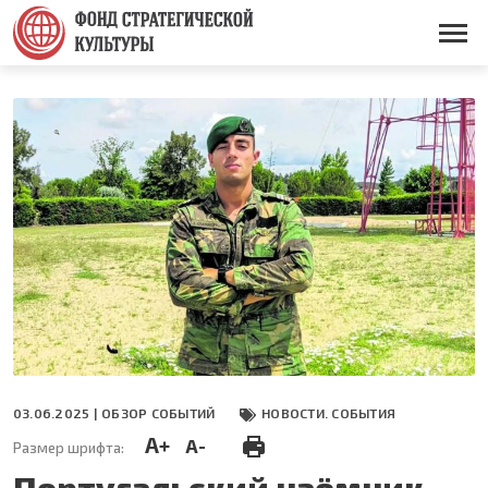
Перейти
к
Основная
основному
навигация
содержанию
03.06.2025 |
ОБЗОР СОБЫТИЙ
НОВОСТИ. СОБЫТИЯ
A+
A-
Размер шрифта:
Португальский наёмник