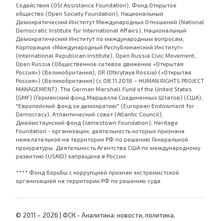
Содействия (OSI Assistance Foundation), Фонд Открытое
общество (Open Society Foundation), Национальный
Демократический Институт Международных Отношений (National
Democratic Institute for International Affairs), Национальный
Демократический Институт по международным вопросам,
Корпорация «Международный Республиканский Институт»
(International Republican Institute), Open Russia Civic Movement,
Open Russia (Общественное сетевое движение «Открытая
Россия») (Великобритания), OR (Otkrytaya Rossia) («Открытая
Россия») (Великобритания) (с 08.11.2018 – HUMAN RIGHTS PROJECT
MANAGEMENT), The German Marshall Fund of the United States
(GMF) (Германский фонд Маршалла Соединенных Штатов) (США),
"Европейский фонд за демократию" (European Endowment for
Democracy), Атлантический совет (Atlantic Council),
Джеймстаунский фонд (Jamestown Foundation), Heritage
Foundation - организации, деятельность которых признана
нежелательной на территории РФ по решению Генеральной
прокуратуры. Деятельность Агентства США по международному
развитию (USAID) запрещена в России.
**** Фонд борьбы с коррупцией признан экстремистской
организацией на территории РФ по решению суда.
© 2011 – 2026 | ФСК - Аналитика: новости, политика,