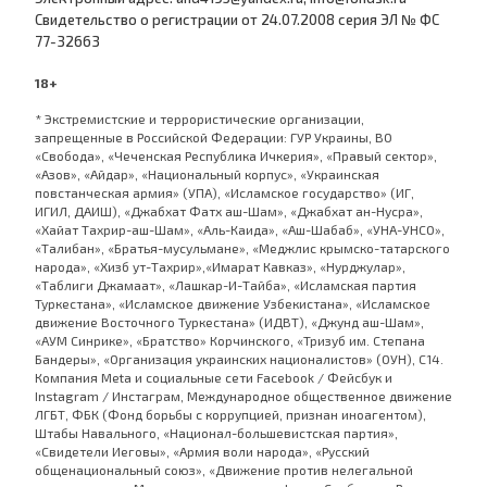
Cвидетельство о регистрации от 24.07.2008 серия ЭЛ № ФС
77-32663
18+
* Экстремистские и террористические организации,
запрещенные в Российской Федерации: ГУР Украины, ВО
«Свобода», «Чеченская Республика Ичкерия», «Правый сектор»,
«Азов», «Айдар», «Национальный корпус», «Украинская
повстанческая армия» (УПА), «Исламское государство» (ИГ,
ИГИЛ, ДАИШ), «Джабхат Фатх аш-Шам», «Джабхат ан-Нусра»,
«Хайат Тахрир-аш-Шам», «Аль-Каида», «Аш-Шабаб», «УНА-УНСО»,
«Талибан», «Братья-мусульмане», «Меджлис крымско-татарского
народа», «Хизб ут-Тахрир»,«Имарат Кавказ», «Нурджулар»,
«Таблиги Джамаат», «Лашкар-И-Тайба», «Исламская партия
Туркестана», «Исламское движение Узбекистана», «Исламское
движение Восточного Туркестана» (ИДВТ), «Джунд аш-Шам»,
«АУМ Синрике», «Братство» Корчинского, «Тризуб им. Степана
Бандеры», «Организация украинских националистов» (ОУН), С14.
Компания Meta и социальные сети Facebook / Фейсбук и
Instagram / Инстаграм, Международное общественное движение
ЛГБТ, ФБК (Фонд борьбы с коррупцией, признан иноагентом),
Штабы Навального, «Национал-большевистская партия»,
«Свидетели Иеговы», «Армия воли народа», «Русский
общенациональный союз», «Движение против нелегальной