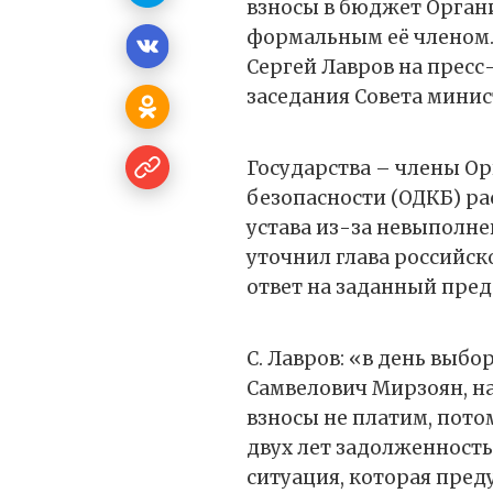
взносы в бюджет Органи
формальным её членом. 
Сергей Лавров на пресс
заседания Совета мини
Государства – члены О
безопасности (ОДКБ) р
устава из-за невыполне
уточнил глава российск
ответ на заданный пре
С. Лавров: «в день выбо
Самвелович Мирзоян, на 
взносы не платим, потом
двух лет задолженност
ситуация, которая пред