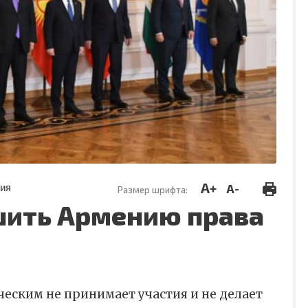
A+
A-
ТИЯ
Размер шрифта:
шить Армению права
ическим не принимает участия и не делает