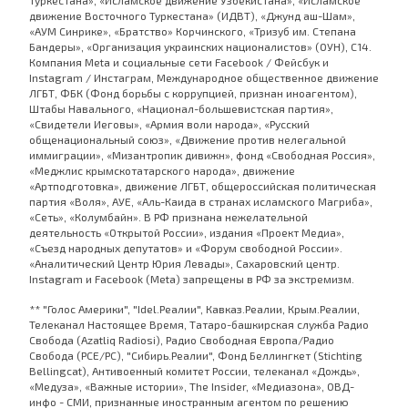
Туркестана», «Исламское движение Узбекистана», «Исламское
движение Восточного Туркестана» (ИДВТ), «Джунд аш-Шам»,
«АУМ Синрике», «Братство» Корчинского, «Тризуб им. Степана
Бандеры», «Организация украинских националистов» (ОУН), С14.
Компания Meta и социальные сети Facebook / Фейсбук и
Instagram / Инстаграм, Международное общественное движение
ЛГБТ, ФБК (Фонд борьбы с коррупцией, признан иноагентом),
Штабы Навального, «Национал-большевистская партия»,
«Свидетели Иеговы», «Армия воли народа», «Русский
общенациональный союз», «Движение против нелегальной
иммиграции», «Мизантропик дивижн», фонд «Свободная Россия»,
«Меджлис крымскотатарского народа», движение
«Артподготовка», движение ЛГБТ, общероссийская политическая
партия «Воля», АУЕ, «Аль-Каида в странах исламского Магриба»,
«Сеть», «Колумбайн». В РФ признана нежелательной
деятельность «Открытой России», издания «Проект Медиа»,
«Съезд народных депутатов» и «Форум свободной России».
«Аналитический Центр Юрия Левады», Сахаровский центр.
Instagram и Facebook (Metа) запрещены в РФ за экстремизм.
** "Голос Америки", "Idel.Реалии", Кавказ.Реалии, Крым.Реалии,
Телеканал Настоящее Время, Татаро-башкирская служба Радио
Свобода (Azatliq Radiosi), Радио Свободная Европа/Радио
Свобода (PCE/PC), "Сибирь.Реалии", Фонд Беллингкет (Stichting
Bellingcat), Антивоенный комитет России, телеканал «Дождь»,
«Медуза», «Важные истории», The Insider, «Медиазона», ОВД-
инфо - СМИ, признанные иностранным агентом по решению