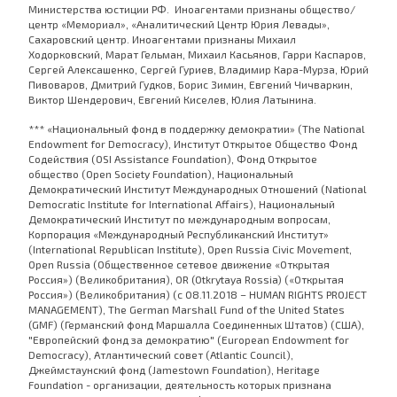
Министерства юстиции РФ. Иноагентами признаны общество/
центр «Мемориал», «Аналитический Центр Юрия Левады»,
Сахаровский центр. Иноагентами признаны Михаил
Ходорковский, Марат Гельман, Михаил Касьянов, Гарри Каспаров,
Сергей Алексашенко, Сергей Гуриев, Владимир Кара-Мурза, Юрий
Пивоваров, Дмитрий Гудков, Борис Зимин, Евгений Чичваркин,
Виктор Шендерович, Евгений Киселев, Юлия Латынина.
*** «Национальный фонд в поддержку демократии» (The National
Endowment for Democracy), Институт Открытое Общество Фонд
Содействия (OSI Assistance Foundation), Фонд Открытое
общество (Open Society Foundation), Национальный
Демократический Институт Международных Отношений (National
Democratic Institute for International Affairs), Национальный
Демократический Институт по международным вопросам,
Корпорация «Международный Республиканский Институт»
(International Republican Institute), Open Russia Civic Movement,
Open Russia (Общественное сетевое движение «Открытая
Россия») (Великобритания), OR (Otkrytaya Rossia) («Открытая
Россия») (Великобритания) (с 08.11.2018 – HUMAN RIGHTS PROJECT
MANAGEMENT), The German Marshall Fund of the United States
(GMF) (Германский фонд Маршалла Соединенных Штатов) (США),
"Европейский фонд за демократию" (European Endowment for
Democracy), Атлантический совет (Atlantic Council),
Джеймстаунский фонд (Jamestown Foundation), Heritage
Foundation - организации, деятельность которых признана