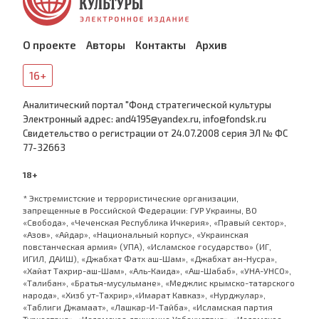
О проекте
Авторы
Контакты
Архив
16+
Аналитический портал "Фонд стратегической культуры
Электронный адрес: and4195@yandex.ru, info@fondsk.ru
Cвидетельство о регистрации от 24.07.2008 серия ЭЛ № ФС
77-32663
18+
* Экстремистские и террористические организации,
запрещенные в Российской Федерации: ГУР Украины, ВО
«Свобода», «Чеченская Республика Ичкерия», «Правый сектор»,
«Азов», «Айдар», «Национальный корпус», «Украинская
повстанческая армия» (УПА), «Исламское государство» (ИГ,
ИГИЛ, ДАИШ), «Джабхат Фатх аш-Шам», «Джабхат ан-Нусра»,
«Хайат Тахрир-аш-Шам», «Аль-Каида», «Аш-Шабаб», «УНА-УНСО»,
«Талибан», «Братья-мусульмане», «Меджлис крымско-татарского
народа», «Хизб ут-Тахрир»,«Имарат Кавказ», «Нурджулар»,
«Таблиги Джамаат», «Лашкар-И-Тайба», «Исламская партия