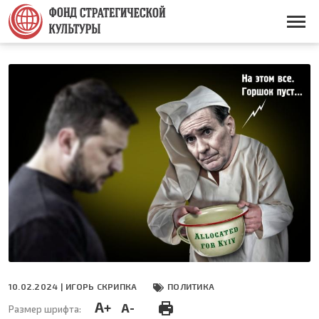
Перейти
к
Основная
основному
навигация
содержанию
10.02.2024 |
ИГОРЬ СКРИПКА
ПОЛИТИКА
A+
A-
Размер шрифта: