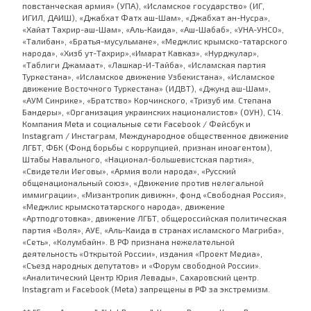
повстанческая армия» (УПА), «Исламское государство» (ИГ,
ИГИЛ, ДАИШ), «Джабхат Фатх аш-Шам», «Джабхат ан-Нусра»,
«Хайат Тахрир-аш-Шам», «Аль-Каида», «Аш-Шабаб», «УНА-УНСО»,
«Талибан», «Братья-мусульмане», «Меджлис крымско-татарского
народа», «Хизб ут-Тахрир»,«Имарат Кавказ», «Нурджулар»,
«Таблиги Джамаат», «Лашкар-И-Тайба», «Исламская партия
Туркестана», «Исламское движение Узбекистана», «Исламское
движение Восточного Туркестана» (ИДВТ), «Джунд аш-Шам»,
«АУМ Синрике», «Братство» Корчинского, «Тризуб им. Степана
Бандеры», «Организация украинских националистов» (ОУН), С14.
Компания Meta и социальные сети Facebook / Фейсбук и
Instagram / Инстаграм, Международное общественное движение
ЛГБТ, ФБК (Фонд борьбы с коррупцией, признан иноагентом),
Штабы Навального, «Национал-большевистская партия»,
«Свидетели Иеговы», «Армия воли народа», «Русский
общенациональный союз», «Движение против нелегальной
иммиграции», «Мизантропик дивижн», фонд «Свободная Россия»,
«Меджлис крымскотатарского народа», движение
«Артподготовка», движение ЛГБТ, общероссийская политическая
партия «Воля», АУЕ, «Аль-Каида в странах исламского Магриба»,
«Сеть», «Колумбайн». В РФ признана нежелательной
деятельность «Открытой России», издания «Проект Медиа»,
«Съезд народных депутатов» и «Форум свободной России».
«Аналитический Центр Юрия Левады», Сахаровский центр.
Instagram и Facebook (Metа) запрещены в РФ за экстремизм.