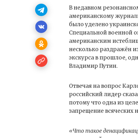
В недавном резонансн
американскому журнали
было уделено украинск
Специальной военной о
американским истеблиш
несколько раздражён и
экскурса в прошлое, одн
Владимир Путин.
Отвечая на вопрос Карл
российский лидер сказал
потому что одна из цел
запрещение всяческих 
«Что такое денацификац