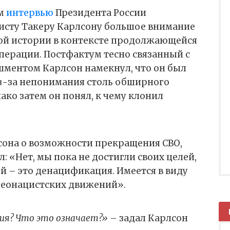
ом
интервью
Президента России
сту Такеру Карлсону большое внимание
ой истории в контексте продолжающейся
перации. Постфактум тесно связанный с
ментом Карлсон намекнул, что он был
з-за непонимания столь обширного
ако затем он понял, к чему клонил
сона о возможности прекращения СВО,
: «Нет, мы пока не достигли своих целей,
ей – это денацификация. Имеется в виду
неонацистских движений».
ия? Что это означает?»
– задал Карлсон