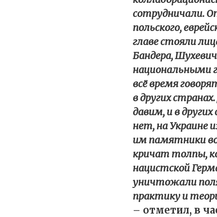
сотрудничали. О
польского, еврейс
главе стояли лиц
Бандера, Шухевич
национальными г
всё время говоря
в других странах.
давим, и в других
нет, на Украине и
им памятники воз
кричат толпы, ко
нацистской Герм
уничтожали поляк
практику и тео
– отметил, в ча