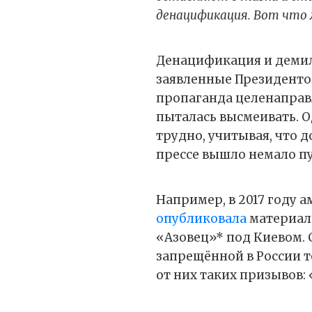
денацификация. Вот что
Денацификация и демил
заявленные Президентом
пропаганда целенаправ
пыталась высмеивать. О
трудно, учитывая, что д
прессе вышло немало п
Например, в 2017 году 
опубликовала
материал 
«Азовец»* под Киевом. 
запрещённой в России 
от них таких призывов: