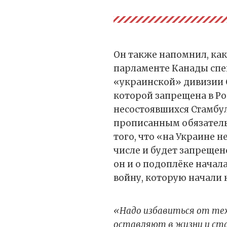
Он также напомнил, ка
парламенте Канады спе
«украинской» дивизии 
которой запрещена в Ро
несостоявшихся Стамбул
прописанным обязатель
того, что «на Украине н
числе и будет запреще
он и о подоплёке начал
войну, которую начали 
«Надо избавиться от тех
оставляют в жизни и ста