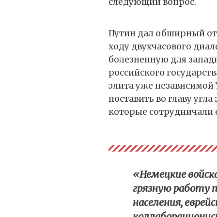
следующий вопрос.
Путин дал обширный отв
ходу двухчасового диал
болезненную для западн
российского государств
элита уже независимой 
поставить во главу угл
которые сотрудничали 
«Немецкие войска
грязную работу 
населения, еврейс
коллаборационис