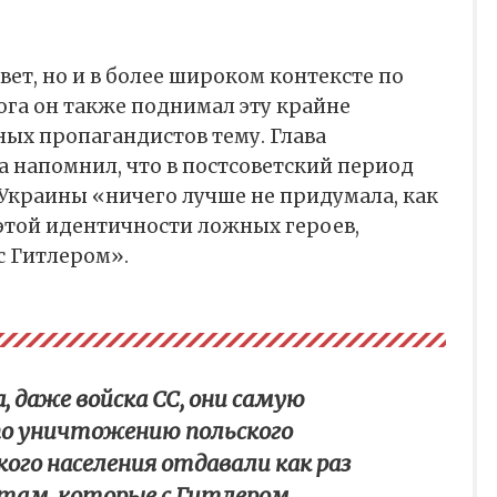
ет, но и в более широком контексте по
ога он также поднимал эту крайне
ых пропагандистов тему. Глава
а напомнил, что в постсоветский период
Украины «ничего лучше не придумала, как
а этой идентичности ложных героев,
с Гитлером».
, даже войска СС, они самую
по уничтожению польского
кого населения отдавали как раз
там, которые с Гитлером