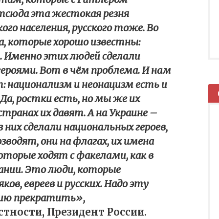
тсюда эта жестокая резня
кого населения, русского тоже. Во
а, которые хорошо известны:
. Именно этих людей сделали
ероями. Вот в чём проблема. И нам
т: национализм и неонацизм есть и
 Да, ростки есть, но мы же их
 странах их давят. А на Украине –
з них сделали национальных героев,
водят, они на флагах, их имена
торые ходят с факелами, как в
ании. Это люди, которые
ов, евреев и русских. Надо эту
рию прекратить»,
стности, Президент России.