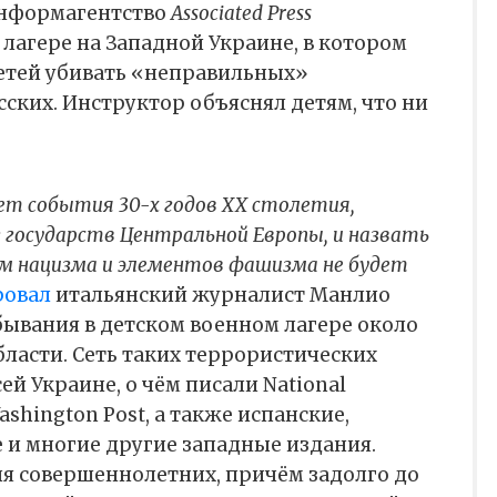
информагентство
Associated Press
 лагере на Западной Украине, в котором
етей убивать «неправильных»
сских. Инструктор объяснял детям, что ни
ет события 30-х годов ХХ столетия,
з государств Центральной Европы, и назвать
м нацизма и элементов фашизма не будет
ровал
итальянский журналист Манлио
бывания в детском военном лагере около
бласти. Сеть таких террористических
ей Украине, о чём писали National
Washington Post, а также испанские,
 и многие другие западные издания.
ля совершеннолетних, причём задолго до