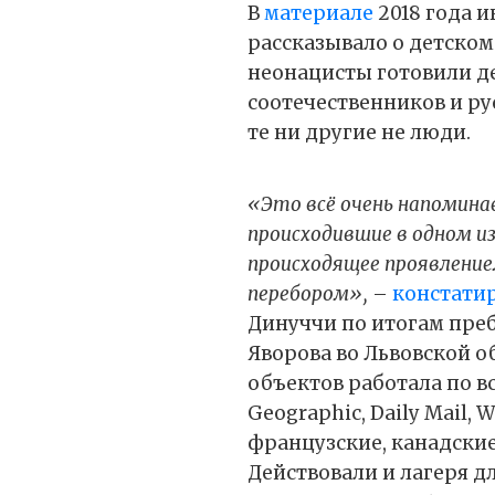
В
материале
2018 года 
рассказывало о детском
неонацисты готовили д
соотечественников и ру
те ни другие не люди.
«Это всё очень напомина
происходившие в одном и
происходящее проявление
перебором»,
–
констати
Динуччи по итогам пре
Яворова во Львовской о
объектов работала по вс
Geographic, Daily Mail, 
французские, канадские
Действовали и лагеря д