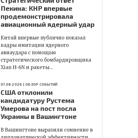
Стратегический ответ
Пекина: КНР впервые
продемонстрировала
авиационный ядерный удар
Китай впервые публично показал
кадры имитации ядерного
авиаудара с помощью
стратегического бомбардировщика
Xian H-6N и ракеты…
07.08.2026 |
ОБЗОР СОБЫТИЙ
США отклонили
кандидатуру Рустема
Умерова на пост посла
Украины в Вашингтоне
В Вашингтоне выразили сомнение в
дипломатической эффективности