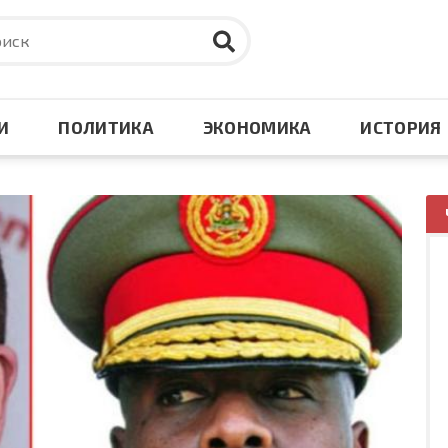
И
ПОЛИТИКА
ЭКОНОМИКА
ИСТОРИЯ
невосточный узел
я и СНГ
Великая победа
Южная Азия
аз
тско-Тихоокеанский
Кризис в Европе
Африка
он
ральная Азия
ний и Средний Восток
Оборона и безопастнос