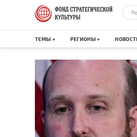
Перейти
к
основному
содержанию
ТЕМЫ +
РЕГИОНЫ +
НОВОСТ
Основная
навигация
Россия - Африка
США и Канада
Ближ
Росси
Балканский излом
Латинская Америка
Кавк
Азиа
реги
Будущее Белоруссии
Европа
Цент
Ближ
Энергетика
КОЛОНИАЛИЗМ ВЧЕРА И