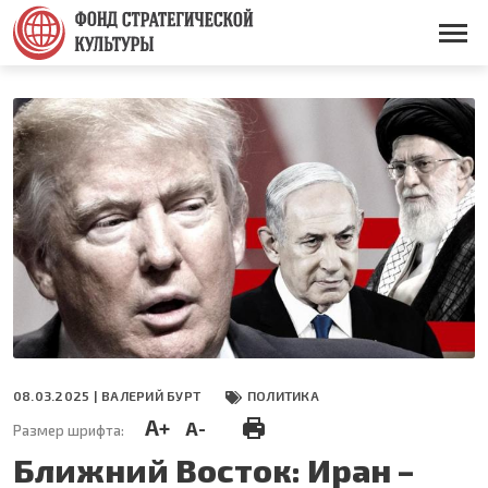
Перейти
к
Основная
основному
навигация
содержанию
08.03.2025 |
ВАЛЕРИЙ БУРТ
ПОЛИТИКА
A+
A-
Размер шрифта:
Ближний Восток: Иран –