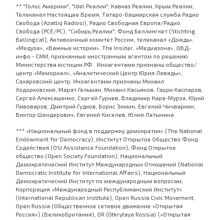
** "Голос Америки", "Idel.Реалии", Кавказ.Реалии, Крым.Реалии,
Телеканал Настоящее Время, Татаро-башкирская служба Радио
Свобода (Azatliq Radiosi), Радио Свободная Европа/Радио
Свобода (PCE/PC), "Сибирь.Реалии", Фонд Беллингкет (Stichting
Bellingcat), Антивоенный комитет России, телеканал «Дождь»,
«Медуза», «Важные истории», The Insider, «Медиазона», ОВД-
инфо - СМИ, признанные иностранным агентом по решению
Министерства юстиции РФ. Иноагентами признаны общество/
центр «Мемориал», «Аналитический Центр Юрия Левады»,
Сахаровский центр. Иноагентами признаны Михаил
Ходорковский, Марат Гельман, Михаил Касьянов, Гарри Каспаров,
Сергей Алексашенко, Сергей Гуриев, Владимир Кара-Мурза, Юрий
Пивоваров, Дмитрий Гудков, Борис Зимин, Евгений Чичваркин,
Виктор Шендерович, Евгений Киселев, Юлия Латынина.
*** «Национальный фонд в поддержку демократии» (The National
Endowment for Democracy), Институт Открытое Общество Фонд
Содействия (OSI Assistance Foundation), Фонд Открытое
общество (Open Society Foundation), Национальный
Демократический Институт Международных Отношений (National
Democratic Institute for International Affairs), Национальный
Демократический Институт по международным вопросам,
Корпорация «Международный Республиканский Институт»
(International Republican Institute), Open Russia Civic Movement,
Open Russia (Общественное сетевое движение «Открытая
Россия») (Великобритания), OR (Otkrytaya Rossia) («Открытая