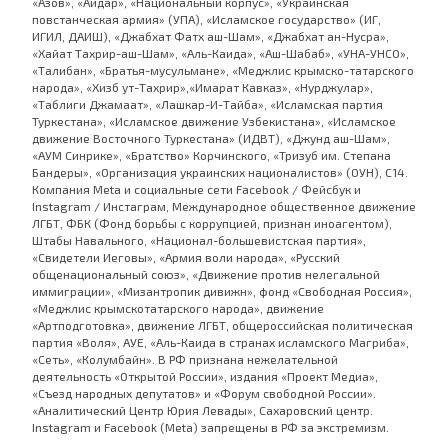
«Азов», «Айдар», «Национальный корпус», «Украинская
повстанческая армия» (УПА), «Исламское государство» (ИГ,
ИГИЛ, ДАИШ), «Джабхат Фатх аш-Шам», «Джабхат ан-Нусра»,
«Хайат Тахрир-аш-Шам», «Аль-Каида», «Аш-Шабаб», «УНА-УНСО»,
«Талибан», «Братья-мусульмане», «Меджлис крымско-татарского
народа», «Хизб ут-Тахрир»,«Имарат Кавказ», «Нурджулар»,
«Таблиги Джамаат», «Лашкар-И-Тайба», «Исламская партия
Туркестана», «Исламское движение Узбекистана», «Исламское
движение Восточного Туркестана» (ИДВТ), «Джунд аш-Шам»,
«АУМ Синрике», «Братство» Корчинского, «Тризуб им. Степана
Бандеры», «Организация украинских националистов» (ОУН), С14.
Компания Meta и социальные сети Facebook / Фейсбук и
Instagram / Инстаграм, Международное общественное движение
ЛГБТ, ФБК (Фонд борьбы с коррупцией, признан иноагентом),
Штабы Навального, «Национал-большевистская партия»,
«Свидетели Иеговы», «Армия воли народа», «Русский
общенациональный союз», «Движение против нелегальной
иммиграции», «Мизантропик дивижн», фонд «Свободная Россия»,
«Меджлис крымскотатарского народа», движение
«Артподготовка», движение ЛГБТ, общероссийская политическая
партия «Воля», АУЕ, «Аль-Каида в странах исламского Магриба»,
«Сеть», «Колумбайн». В РФ признана нежелательной
деятельность «Открытой России», издания «Проект Медиа»,
«Съезд народных депутатов» и «Форум свободной России».
«Аналитический Центр Юрия Левады», Сахаровский центр.
Instagram и Facebook (Metа) запрещены в РФ за экстремизм.