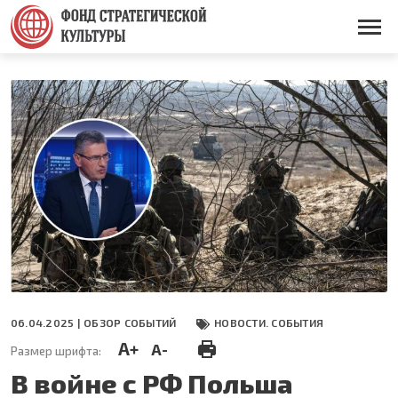
Перейти
к
Основная
основному
навигация
содержанию
06.04.2025 |
ОБЗОР СОБЫТИЙ
НОВОСТИ. СОБЫТИЯ
A+
A-
Размер шрифта:
В войне с РФ Польша