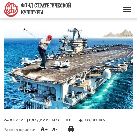
Перейти
к
Основная
основному
навигация
содержанию
24.02.2026 |
ВЛАДИМИР МАЛЫШЕВ
ПОЛИТИКА
A+
A-
Размер шрифта: