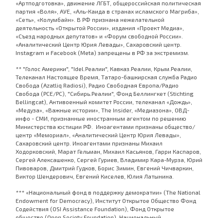
«Артподготовка», движение ЛГБТ, общероссийская политическая
партия «Воля», АУЕ, «Аль-Каида в странах исламского Магриба»,
«Сеть», «Колумбайн». В РФ признана нежелательной
деятельность «Открытой России», издания «Проект Медиа»,
«Съезд народных депутатов» и «Форум свободной России».
«Аналитический Центр Юрия Левады», Сахаровский центр.
Instagram и Facebook (Metа) запрещены в РФ за экстремизм.
** "Голос Америки", "Idel.Реалии", Кавказ.Реалии, Крым.Реалии,
Телеканал Настоящее Время, Татаро-башкирская служба Радио
Свобода (Azatliq Radiosi), Радио Свободная Европа/Радио
Свобода (PCE/PC), "Сибирь.Реалии", Фонд Беллингкет (Stichting
Bellingcat), Антивоенный комитет России, телеканал «Дождь»,
«Медуза», «Важные истории», The Insider, «Медиазона», ОВД-
инфо - СМИ, признанные иностранным агентом по решению
Министерства юстиции РФ. Иноагентами признаны общество/
центр «Мемориал», «Аналитический Центр Юрия Левады»,
Сахаровский центр. Иноагентами признаны Михаил
Ходорковский, Марат Гельман, Михаил Касьянов, Гарри Каспаров,
Сергей Алексашенко, Сергей Гуриев, Владимир Кара-Мурза, Юрий
Пивоваров, Дмитрий Гудков, Борис Зимин, Евгений Чичваркин,
Виктор Шендерович, Евгений Киселев, Юлия Латынина.
*** «Национальный фонд в поддержку демократии» (The National
Endowment for Democracy), Институт Открытое Общество Фонд
Содействия (OSI Assistance Foundation), Фонд Открытое
общество (Open Society Foundation), Национальный