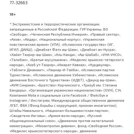
77-32663
18+
* Экстремистские и террористические организации,
запрещенные в Российской Федерации: ГУР Украины, ВО
«Свобода», «Чеченская Республика Ичкерия», «Правый сектор»,
«Азов», «Айдар», «Национальный корпус», «Украинская
повстанческая армия» (УПА), «Исламское государство» (ИГ,
ИГИЛ, ДАИШ), «Джабхат Фатх аш-Шам», «Джабхат ан-Нусра»,
«Хайат Тахрир-аш-Шам», «Аль-Каида», «Аш-Шабаб», «УНА-УНСО»,
«Талибан», «Братья-мусульмане», «Меджлис крымско-татарского
народа», «Хизб ут-Тахрир»,«Имарат Кавказ», «Нурджулар»,
«Таблиги Джамаат», «Лашкар-И-Тайба», «Исламская партия
Туркестана», «Исламское движение Узбекистана», «Исламское
движение Восточного Туркестана» (ИДВТ), «Джунд аш-Шам»,
«АУМ Синрике», «Братство» Корчинского, «Тризуб им. Степана
Бандеры», «Организация украинских националистов» (ОУН), С14.
Компания Meta и социальные сети Facebook / Фейсбук и
Instagram / Инстаграм, Международное общественное движение
ЛГБТ, ФБК (Фонд борьбы с коррупцией, признан иноагентом),
Штабы Навального, «Национал-большевистская партия»,
«Свидетели Иеговы», «Армия воли народа», «Русский
общенациональный союз», «Движение против нелегальной
иммиграции», «Мизантропик дивижн», фонд «Свободная Россия»,
«Меджлис крымскотатарского народа», движение