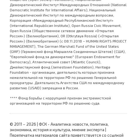
Демократический Институт Международных Отношений (National
Democratic Institute for International Affairs), Национальный
Демократический Институт по международным вопросам,
Корпорация «Международный Республиканский Институт»
(International Republican Institute), Open Russia Civic Movement,
Open Russia (Общественное сетевое движение «Открытая
Россия») (Великобритания), OR (Otkrytaya Rossia) («Открытая
Россия») (Великобритания) (с 08.11.2018 – HUMAN RIGHTS PROJECT
MANAGEMENT), The German Marshall Fund of the United States
(GMF) (Германский фонд Маршалла Соединенных Штатов) (США),
"Европейский фонд за демократию" (European Endowment for
Democracy), Атлантический совет (Atlantic Council),
Джеймстаунский фонд (Jamestown Foundation), Heritage
Foundation - организации, деятельность которых признана
нежелательной на территории РФ по решению Генеральной
прокуратуры. Деятельность Агентства США по международному
развитию (USAID) запрещена в России.
**** Фонд борьбы с коррупцией признан экстремистской
организацией на территории РФ по решению суда.
© 2011 – 2026 | ФСК - Аналитика: новости, политика,
экономика, история и культура, мнение эксперта |
Перепечатка материалов сайта приветствуется со ссылкой