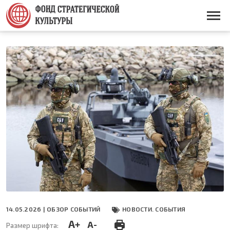
Перейти
к
Основная
основному
навигация
содержанию
14.05.2026 |
ОБЗОР СОБЫТИЙ
НОВОСТИ. СОБЫТИЯ
A+
A-
Размер шрифта: