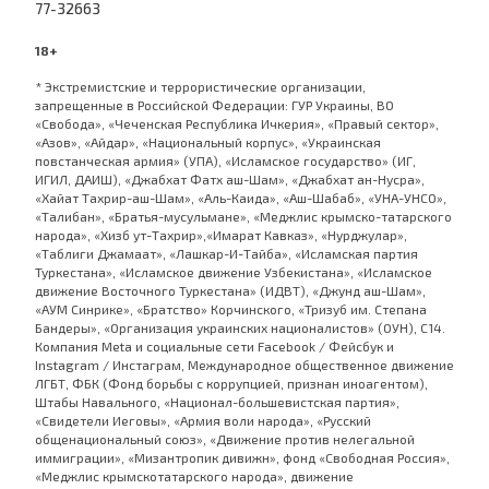
77-32663
18+
* Экстремистские и террористические организации,
запрещенные в Российской Федерации: ГУР Украины, ВО
«Свобода», «Чеченская Республика Ичкерия», «Правый сектор»,
«Азов», «Айдар», «Национальный корпус», «Украинская
повстанческая армия» (УПА), «Исламское государство» (ИГ,
ИГИЛ, ДАИШ), «Джабхат Фатх аш-Шам», «Джабхат ан-Нусра»,
«Хайат Тахрир-аш-Шам», «Аль-Каида», «Аш-Шабаб», «УНА-УНСО»,
«Талибан», «Братья-мусульмане», «Меджлис крымско-татарского
народа», «Хизб ут-Тахрир»,«Имарат Кавказ», «Нурджулар»,
«Таблиги Джамаат», «Лашкар-И-Тайба», «Исламская партия
Туркестана», «Исламское движение Узбекистана», «Исламское
движение Восточного Туркестана» (ИДВТ), «Джунд аш-Шам»,
«АУМ Синрике», «Братство» Корчинского, «Тризуб им. Степана
Бандеры», «Организация украинских националистов» (ОУН), С14.
Компания Meta и социальные сети Facebook / Фейсбук и
Instagram / Инстаграм, Международное общественное движение
ЛГБТ, ФБК (Фонд борьбы с коррупцией, признан иноагентом),
Штабы Навального, «Национал-большевистская партия»,
«Свидетели Иеговы», «Армия воли народа», «Русский
общенациональный союз», «Движение против нелегальной
иммиграции», «Мизантропик дивижн», фонд «Свободная Россия»,
«Меджлис крымскотатарского народа», движение