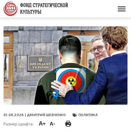
Перейти
к
Основная
основному
навигация
содержанию
01.06.2026 |
ДМИТРИЙ ШЕВЧЕНКО
ПОЛИТИКА
A+
A-
Размер шрифта: