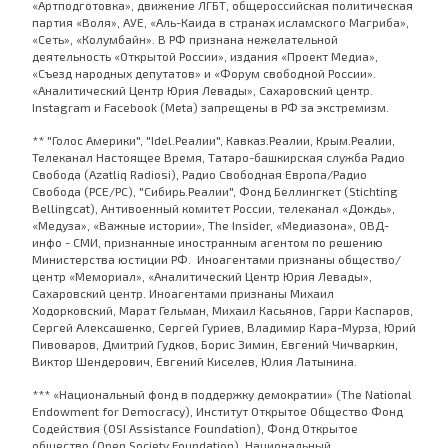
«Артподготовка», движение ЛГБТ, общероссийская политическая
партия «Воля», АУЕ, «Аль-Каида в странах исламского Магриба»,
«Сеть», «Колумбайн». В РФ признана нежелательной
деятельность «Открытой России», издания «Проект Медиа»,
«Съезд народных депутатов» и «Форум свободной России».
«Аналитический Центр Юрия Левады», Сахаровский центр.
Instagram и Facebook (Metа) запрещены в РФ за экстремизм.
** "Голос Америки", "Idel.Реалии", Кавказ.Реалии, Крым.Реалии,
Телеканал Настоящее Время, Татаро-башкирская служба Радио
Свобода (Azatliq Radiosi), Радио Свободная Европа/Радио
Свобода (PCE/PC), "Сибирь.Реалии", Фонд Беллингкет (Stichting
Bellingcat), Антивоенный комитет России, телеканал «Дождь»,
«Медуза», «Важные истории», The Insider, «Медиазона», ОВД-
инфо - СМИ, признанные иностранным агентом по решению
Министерства юстиции РФ. Иноагентами признаны общество/
центр «Мемориал», «Аналитический Центр Юрия Левады»,
Сахаровский центр. Иноагентами признаны Михаил
Ходорковский, Марат Гельман, Михаил Касьянов, Гарри Каспаров,
Сергей Алексашенко, Сергей Гуриев, Владимир Кара-Мурза, Юрий
Пивоваров, Дмитрий Гудков, Борис Зимин, Евгений Чичваркин,
Виктор Шендерович, Евгений Киселев, Юлия Латынина.
*** «Национальный фонд в поддержку демократии» (The National
Endowment for Democracy), Институт Открытое Общество Фонд
Содействия (OSI Assistance Foundation), Фонд Открытое
общество (Open Society Foundation), Национальный