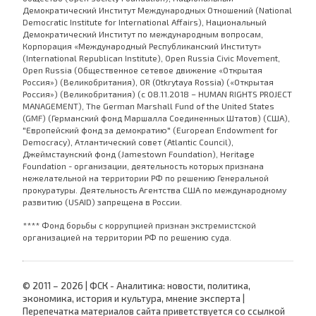
Демократический Институт Международных Отношений (National
Democratic Institute for International Affairs), Национальный
Демократический Институт по международным вопросам,
Корпорация «Международный Республиканский Институт»
(International Republican Institute), Open Russia Civic Movement,
Open Russia (Общественное сетевое движение «Открытая
Россия») (Великобритания), OR (Otkrytaya Rossia) («Открытая
Россия») (Великобритания) (с 08.11.2018 – HUMAN RIGHTS PROJECT
MANAGEMENT), The German Marshall Fund of the United States
(GMF) (Германский фонд Маршалла Соединенных Штатов) (США),
"Европейский фонд за демократию" (European Endowment for
Democracy), Атлантический совет (Atlantic Council),
Джеймстаунский фонд (Jamestown Foundation), Heritage
Foundation - организации, деятельность которых признана
нежелательной на территории РФ по решению Генеральной
прокуратуры. Деятельность Агентства США по международному
развитию (USAID) запрещена в России.
**** Фонд борьбы с коррупцией признан экстремистской
организацией на территории РФ по решению суда.
© 2011 – 2026 | ФСК - Аналитика: новости, политика,
экономика, история и культура, мнение эксперта |
Перепечатка материалов сайта приветствуется со ссылкой