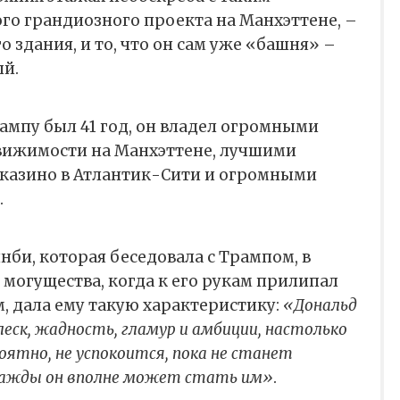
ого грандиозного проекта на Манхэттене, –
 здания, и то, что он сам уже «башня» –
ый.
ампу был 41 год, он владел огромными
вижимости на Манхэттене, лучшими
казино в Атлантик-Сити и огромными
.
би, которая беседовала с Трампом, в
 могущества, когда к его рукам прилипал
, дала ему такую характеристику:
«Дональд
еск, жадность, гламур и амбиции, настолько
роятно, не успокоится, пока не станет
нажды он вполне может стать им»
.