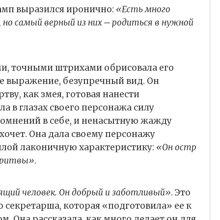
рамп выразился иронично:
«Есть много
, но самый верный из них ─ родиться в нужной
и, точными штрихами обрисовала его
е выражение, безупречный вид. Он
тву, как змея, готовая нанести
ла в глазах своего персонажа силу
сомнений в себе, и ненасытную жажду
ахочет. Она дала своему персонажу
лой лаконичную характеристику:
«Он остр
 бритвы»
.
щий человек. Он добрый и заботливый»
. Это
о секретарша, которая «подготовила» ее к
. Она рассказала, как много делает он для