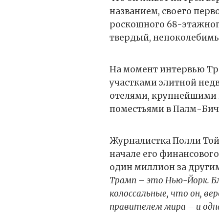
названием, своего перв
роскошного 68-этажного
твердый, непоколебим
На момент интервью Тр
участками элитной нед
отелями, крупнейшими 
поместьями в Палм-Бич
Журналистка Полли Тойн
начале его финансового
один миллион за другим
Трамп – это Нью-Йорк. Бл
колоссальные, что он, ве
правителем мира – и од