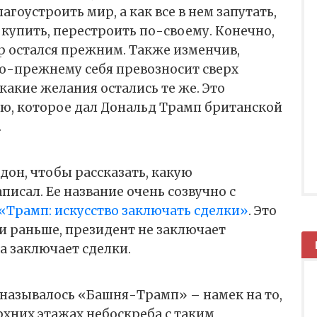
агоустроить мир, а как все в нем запутать,
 купить, перестроить по-своему. Конечно,
ер остался прежним. Также изменчив,
по-прежнему себя превозносит сверх
какие желания остались те же. Это
ю, которое дал Дональд Трамп британской
.
дон, чтобы рассказать, какую
писал. Ее название очень созвучно с
«Трамп: искусство заключать сделки»
. Это
 и раньше, президент не заключает
 а заключает сделки.
называлось «Башня-Трамп» – намек на то,
ерхних этажах небоскреба с таким