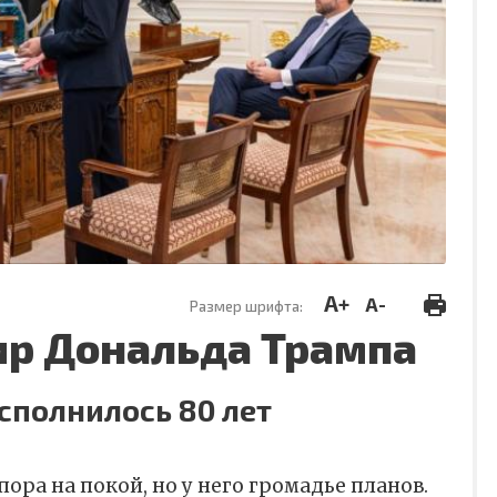
A+
A-
Размер шрифта:
р Дональда Трампа
сполнилось 80 лет
ора на покой, но у него громадье планов.