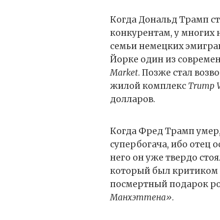
Когда Дональд Трамп ст
конкурентам, у многих н
семьи немецких эмигра
Йорке один из совреме
Market
. Позже стал возв
жилой комплекс
Trump V
долларов.
Когда Фред Трамп умер,
супербогача, ибо отец о
него он уже твердо стоя
который был критиком Д
посмертный подарок р
Манхэттена»
.