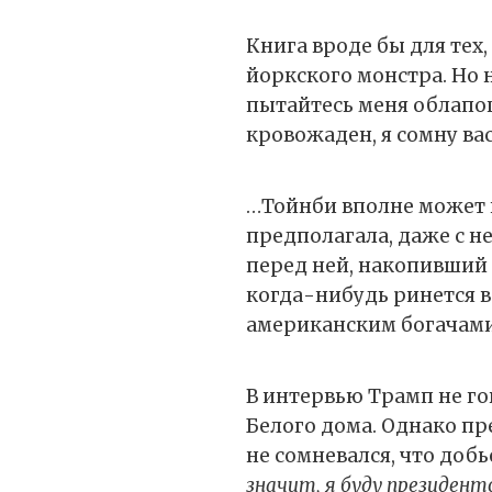
Книга вроде бы для тех,
йоркского монстра. Но 
пытайтесь меня облапош
кровожаден, я сомну вас
…Тойнби вполне может 
предполагала, даже с н
перед ней, накопивший 
когда-нибудь ринется в
американским богачами
В интервью Трамп не го
Белого дома. Однако пр
не сомневался, что добь
значит, я буду президент