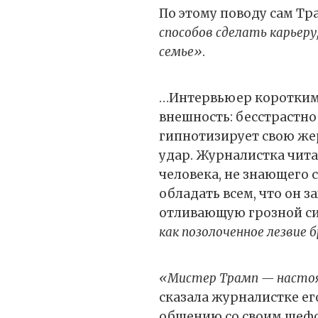
По этому поводу сам Т
способов сделать карьеру
семье»
.
…Интервьюер коротким
внешность: бесстрастно
гипнотизирует свою жер
удар. Журналистка чита
человека, не знающего 
обладать всем, что он з
отливающую грозной си
как позолоченное лезвие
«Мистер Трамп — настоя
сказала журналистке ег
общению со своим шефом