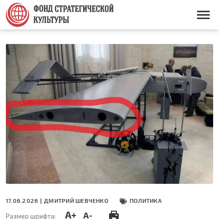
Перейти
к
Основная
основному
навигация
содержанию
17.06.2026 |
ДМИТРИЙ ШЕВЧЕНКО
ПОЛИТИКА
A+
A-
Размер шрифта: