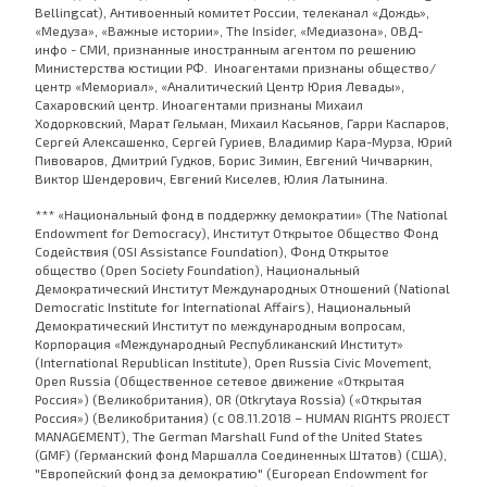
Bellingcat), Антивоенный комитет России, телеканал «Дождь»,
«Медуза», «Важные истории», The Insider, «Медиазона», ОВД-
инфо - СМИ, признанные иностранным агентом по решению
Министерства юстиции РФ. Иноагентами признаны общество/
центр «Мемориал», «Аналитический Центр Юрия Левады»,
Сахаровский центр. Иноагентами признаны Михаил
Ходорковский, Марат Гельман, Михаил Касьянов, Гарри Каспаров,
Сергей Алексашенко, Сергей Гуриев, Владимир Кара-Мурза, Юрий
Пивоваров, Дмитрий Гудков, Борис Зимин, Евгений Чичваркин,
Виктор Шендерович, Евгений Киселев, Юлия Латынина.
*** «Национальный фонд в поддержку демократии» (The National
Endowment for Democracy), Институт Открытое Общество Фонд
Содействия (OSI Assistance Foundation), Фонд Открытое
общество (Open Society Foundation), Национальный
Демократический Институт Международных Отношений (National
Democratic Institute for International Affairs), Национальный
Демократический Институт по международным вопросам,
Корпорация «Международный Республиканский Институт»
(International Republican Institute), Open Russia Civic Movement,
Open Russia (Общественное сетевое движение «Открытая
Россия») (Великобритания), OR (Otkrytaya Rossia) («Открытая
Россия») (Великобритания) (с 08.11.2018 – HUMAN RIGHTS PROJECT
MANAGEMENT), The German Marshall Fund of the United States
(GMF) (Германский фонд Маршалла Соединенных Штатов) (США),
"Европейский фонд за демократию" (European Endowment for