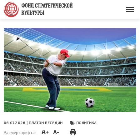
Перейти
к
Основная
основному
навигация
содержанию
06.07.2026 |
ПЛАТОН БЕСЕДИН
ПОЛИТИКА
A+
A-
Размер шрифта: