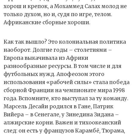
хорош и крепок, а Мохаммед Салах молод не
только духом, но и, судя по игре, телом.
Африканские сборные хороши.
Как так вышло? Это колониальная политика
наоборот. Долгие годы – столетиями –
Европа выкачивала из Африки
разнообразные ресурсы. В том числе и для
футбольных нужд. Апофеозом этого
использования «рабочей силы» стала победа
сборной Франции на чемпионате мира 1998
года. Вспомните, кто выступал за ту команду.
Марсель Десайи родился в Гане, Патрик
Вийера – в Сенегале, у Зинедина Зидана –
алжирские корни. Важен и тихоокеанский
след: он есть у французов Карамбё, Тюрама,