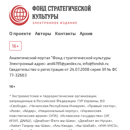
О проекте
Авторы
Контакты
Архив
16+
Аналитический портал "Фонд стратегической культуры
Электронный адрес: and4195@yandex.ru, info@fondsk.ru
Cвидетельство о регистрации от 24.07.2008 серия ЭЛ № ФС
77-32663
18+
* Экстремистские и террористические организации,
запрещенные в Российской Федерации: ГУР Украины, ВО
«Свобода», «Чеченская Республика Ичкерия», «Правый сектор»,
«Азов», «Айдар», «Национальный корпус», «Украинская
повстанческая армия» (УПА), «Исламское государство» (ИГ,
ИГИЛ, ДАИШ), «Джабхат Фатх аш-Шам», «Джабхат ан-Нусра»,
«Хайат Тахрир-аш-Шам», «Аль-Каида», «Аш-Шабаб», «УНА-УНСО»,