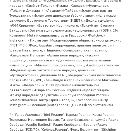
«Талибан», «Братья-мусульмане», «Меджлис крымско-татарского
народа», «Хизб ут-Тахрир»,«Имарат Кавказ», «Нурджулар»,
«Таблиги Джамаат», «Лашкар-И-Тайба», «Исламская партия
Туркестана», «Исламское движение Узбекистана», «Исламское
движение Восточного Туркестана» (ИДВТ), «Джунд аш-Шам»,
«АУМ Синрике», «Братство» Корчинского, «Тризуб им. Степана
Бандеры», «Организация украинских националистов» (ОУН), С14.
Компания Meta и социальные сети Facebook / Фейсбук и
Instagram / Инстаграм, Международное общественное движение
ЛГБТ, ФБК (Фонд борьбы с коррупцией, признан иноагентом),
Штабы Навального, «Национал-большевистская партия»,
«Свидетели Иеговы», «Армия воли народа», «Русский
общенациональный союз», «Движение против нелегальной
иммиграции», «Мизантропик дивижн», фонд «Свободная Россия»,
«Меджлис крымскотатарского народа», движение
«Артподготовка», движение ЛГБТ, общероссийская политическая
партия «Воля», АУЕ, «Аль-Каида в странах исламского Магриба»,
«Сеть», «Колумбайн». В РФ признана нежелательной
деятельность «Открытой России», издания «Проект Медиа»,
«Съезд народных депутатов» и «Форум свободной России».
«Аналитический Центр Юрия Левады», Сахаровский центр.
Instagram и Facebook (Metа) запрещены в РФ за экстремизм.
** "Голос Америки", "Idel.Реалии", Кавказ.Реалии, Крым.Реалии,
Телеканал Настоящее Время, Татаро-башкирская служба Радио
Свобода (Azatliq Radiosi), Радио Свободная Европа/Радио
Свобода (PCE/PC), "Сибирь.Реалии", Фонд Беллингкет (Stichting