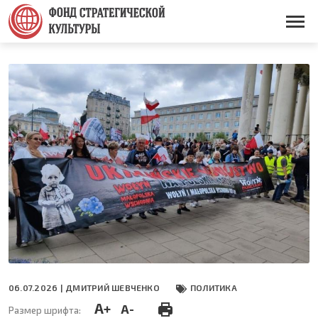
Перейти
к
Основная
основному
навигация
содержанию
06.07.2026 |
ДМИТРИЙ ШЕВЧЕНКО
ПОЛИТИКА
A+
A-
Размер шрифта: