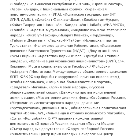
«Свобода», «Чеченская Республика Ичкерия», «Правый сектор»,
«Азов», «Айдар», «Национальный корпус», «Украинская
повстанческая армия» (УПА), «Исламское государство» (ИГ,
ИГИЛ, ДАИШ), «Джабхат Фатх аш-Шам», «Джабхат ан-Нусра»,
«Хайат Тахрир-аш-Шам», «Аль-Каида», «Аш-Шабаб», «УНА-УНСО»,
«Талибан», «Братья-мусульмане», «Меджлис крымско-татарского
народа», «Хизб ут-Тахрир»,«Имарат Кавказ», «Нурджулар»,
«Таблиги Джамаат», «Лашкар-И-Тайба», «Исламская партия
Туркестана», «Исламское движение Узбекистана», «Исламское
движение Восточного Туркестана» (ИДВТ), «Джунд аш-Шам»,
«АУМ Синрике», «Братство» Корчинского, «Тризуб им. Степана
Бандеры», «Организация украинских националистов» (ОУН), С14.
Компания Meta и социальные сети Facebook / Фейсбук и
Instagram / Инстаграм, Международное общественное движение
ЛГБТ, ФБК (Фонд борьбы с коррупцией, признан иноагентом),
Штабы Навального, «Национал-большевистская партия»,
«Свидетели Иеговы», «Армия воли народа», «Русский
общенациональный союз», «Движение против нелегальной
иммиграции», «Мизантропик дивижн», фонд «Свободная Россия»,
«Меджлис крымскотатарского народа», движение
«Артподготовка», движение ЛГБТ, общероссийская политическая
партия «Воля», АУЕ, «Аль-Каида в странах исламского Магриба»,
«Сеть», «Колумбайн». В РФ признана нежелательной
деятельность «Открытой России», издания «Проект Медиа»,
«Съезд народных депутатов» и «Форум свободной России».
«Аналитический Центр Юрия Левады», Сахаровский центр.