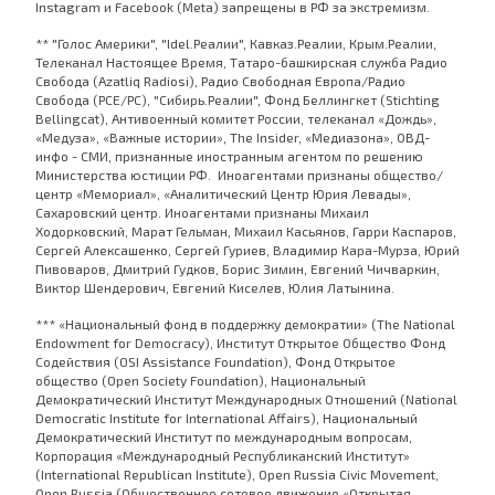
Instagram и Facebook (Metа) запрещены в РФ за экстремизм.
** "Голос Америки", "Idel.Реалии", Кавказ.Реалии, Крым.Реалии,
Телеканал Настоящее Время, Татаро-башкирская служба Радио
Свобода (Azatliq Radiosi), Радио Свободная Европа/Радио
Свобода (PCE/PC), "Сибирь.Реалии", Фонд Беллингкет (Stichting
Bellingcat), Антивоенный комитет России, телеканал «Дождь»,
«Медуза», «Важные истории», The Insider, «Медиазона», ОВД-
инфо - СМИ, признанные иностранным агентом по решению
Министерства юстиции РФ. Иноагентами признаны общество/
центр «Мемориал», «Аналитический Центр Юрия Левады»,
Сахаровский центр. Иноагентами признаны Михаил
Ходорковский, Марат Гельман, Михаил Касьянов, Гарри Каспаров,
Сергей Алексашенко, Сергей Гуриев, Владимир Кара-Мурза, Юрий
Пивоваров, Дмитрий Гудков, Борис Зимин, Евгений Чичваркин,
Виктор Шендерович, Евгений Киселев, Юлия Латынина.
*** «Национальный фонд в поддержку демократии» (The National
Endowment for Democracy), Институт Открытое Общество Фонд
Содействия (OSI Assistance Foundation), Фонд Открытое
общество (Open Society Foundation), Национальный
Демократический Институт Международных Отношений (National
Democratic Institute for International Affairs), Национальный
Демократический Институт по международным вопросам,
Корпорация «Международный Республиканский Институт»
(International Republican Institute), Open Russia Civic Movement,
Open Russia (Общественное сетевое движение «Открытая