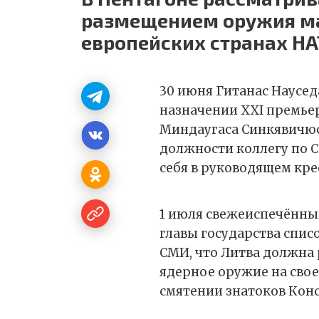
размещением оружия ма
европейских странах Н
30 июня Гитанас Наусед
назначении XXI премье
Миндаугаса Синкявичю
должности коллегу по С
себя в руководящем кре
1 июля свежеиспечённы
главы государства списо
СМИ, что Литва должна
ядерное оружие на своей
смятении знатоков Кон