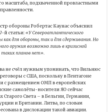
о масштаба, подхваченной провластными
правленности.
истр обороны Робертас Каунас объяснил
7-й статьи:
«У Североатлантического
ы как для обороны, так и для сдерживания. Но
ного оружия возможно лишь в кризисной
я таких планов нет»
.
ва не счёл нужным упоминать, что Вильнюс
ереговоры с США, поскольку в Пентагоне
и с размещением ОМП в европейских
нские самолёты-носители ЯО сейчас
х Старого Света – в Бельгии, Германии,
урции и Британии. Литва, по словам
ресована в дислокации такой авиации.