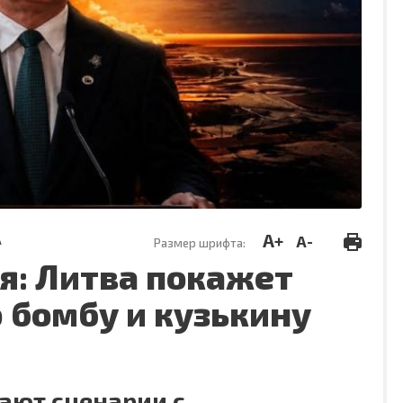
A+
A-
А
Размер шрифта:
я: Литва покажет
бомбу и кузькину
ают сценарии с