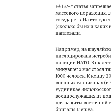
Её 137-я статья запрещ
массового поражения, 
государств. На вторую ч
(сколько бы их и каких 
наплевали.
Например, на шауляйско
дислоцирована истреби
полиции НАТО. В окрест
минувшего мая стоял т
1000 человек. К концу 2
военных гарнизонах (в 
Руднинкае Вильнюсског
военнослужащих из по
для защиты восточной 
бригады Lietuva.