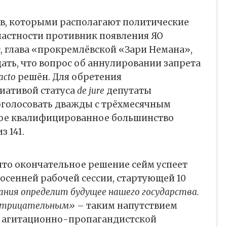
в, которыми располагают политические
частности противник появления ЯО
 глава «прокремлёвской «Зари Немана»,
ать, что вопрос об аннулировании запрета
acto
решён. Для обретения
иативой статуса
de jure
депутаты
голосовать дважды с трёхмесячным
ое квалифицированное большинство
з 141.
 что окончательное решение сейм успеет
осенней рабочей сессии, стартующей 10
ания определит будущее нашего государства.
 отрицательным»
– таким напутствием
 агитационно-пропагандистской