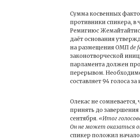
Сумма косвенных факто
противники спикера, в 
Ремигиюс Жемайтайтис,
даёт основания утвержд
на размещения ОМП
de f
законотворческой иниц
парламента должен про
перерывом. Необходим
составляет 94 голоса за и
Олекас не сомневается,
принять до завершения 
сентября.
«Итог голосов
Он не может оказаться
спикер положил начало