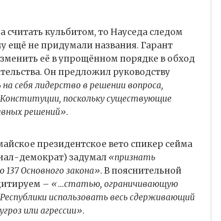
а считать кульбитом, то Науседа следом
у ещё не придумали названия. Гарант
зменить её в упрощённом порядке в обход
тельства. Он предложил руководству
на себя лидерство в решении вопроса,
 Конституции, поскольку существующие
ивных решений»
.
айское президентское вето спикер сейма
циал-демократ) задумал
«признать
137 Основного закона»
. В пояснительной
 цитируем –
«...статью, ограничивающую
Республики использовать весь сдерживающий
угроз или агрессии»
.