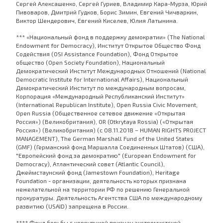
Сергей Алексашенко, Сергей Гуриев, Владимир Кара-Мурза, Юрий
Пивоваров, Дмитрий Гудков, Борис Зимин, Евгений Чичваркин,
Виктор Шендерович, Евгений Киселев, Юлия Латынина.
*** «Национальный фонд в поддержку демократии» (The National
Endowment for Democracy), Институт Открытое Общество Фонд
Содействия (OSI Assistance Foundation), Фонд Открытое
общество (Open Society Foundation), Национальный
Демократический Институт Международных Отношений (National
Democratic Institute for International Affairs), Национальный
Демократический Институт по международным вопросам,
Корпорация «Международный Республиканский Институт»
(International Republican Institute), Open Russia Civic Movement,
Open Russia (Общественное сетевое движение «Открытая
Россия») (Великобритания), OR (Otkrytaya Rossia) («Открытая
Россия») (Великобритания) (с 08.11.2018 – HUMAN RIGHTS PROJECT
MANAGEMENT), The German Marshall Fund of the United States
(GMF) (Германский фонд Маршалла Соединенных Штатов) (США),
"Европейский фонд за демократию" (European Endowment for
Democracy), Атлантический совет (Atlantic Council),
Джеймстаунский фонд (Jamestown Foundation), Heritage
Foundation - организации, деятельность которых признана
нежелательной на территории РФ по решению Генеральной
прокуратуры. Деятельность Агентства США по международному
развитию (USAID) запрещена в России.
**** Фонд борьбы с коррупцией признан экстремистской