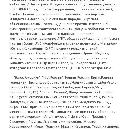
Instagram / Инстаграм, Международное общественное движение
ЛГБТ, ФБК (Фонд борьбы с коррупцией, признан иноагентом),
Штабы Навального, «Национал-большевистская партия»,
«Свидетели Иеговы», «Армия воли народа», «Русский
общенациональный союз», «Движение против нелегальной
иммиграции», «Мизантропик дивижн», фонд «Свободная Россия»,
«Меджлис крымскотатарского народа», движение
«Артподготовка», движение ЛГБТ, общероссийская политическая
партия «Воля», АУЕ, «Аль-Каида в странах исламского Магриба»,
«Сеть», «Колумбайн». В РФ признана нежелательной
деятельность «Открытой России», издания «Проект Медиа»,
«Съезд народных депутатов» и «Форум свободной России».
«Аналитический Центр Юрия Левады», Сахаровский центр.
Instagram и Facebook (Metа) запрещены в РФ за экстремизм.
** "Голос Америки", "Idel.Реалии", Кавказ.Реалии, Крым.Реалии,
Телеканал Настоящее Время, Татаро-башкирская служба Радио
Свобода (Azatliq Radiosi), Радио Свободная Европа/Радио
Свобода (PCE/PC), "Сибирь.Реалии", Фонд Беллингкет (Stichting
Bellingcat), Антивоенный комитет России, телеканал «Дождь»,
«Медуза», «Важные истории», The Insider, «Медиазона», ОВД-
инфо - СМИ, признанные иностранным агентом по решению
Министерства юстиции РФ. Иноагентами признаны общество/
центр «Мемориал», «Аналитический Центр Юрия Левады»,
Сахаровский центр. Иноагентами признаны Михаил
Ходорковский, Марат Гельман, Михаил Касьянов, Гарри Каспаров,