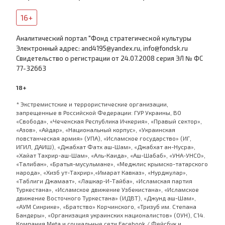
16+
Аналитический портал "Фонд стратегической культуры
Электронный адрес: and4195@yandex.ru, info@fondsk.ru
Cвидетельство о регистрации от 24.07.2008 серия ЭЛ № ФС
77-32663
18+
* Экстремистские и террористические организации,
запрещенные в Российской Федерации: ГУР Украины, ВО
«Свобода», «Чеченская Республика Ичкерия», «Правый сектор»,
«Азов», «Айдар», «Национальный корпус», «Украинская
повстанческая армия» (УПА), «Исламское государство» (ИГ,
ИГИЛ, ДАИШ), «Джабхат Фатх аш-Шам», «Джабхат ан-Нусра»,
«Хайат Тахрир-аш-Шам», «Аль-Каида», «Аш-Шабаб», «УНА-УНСО»,
«Талибан», «Братья-мусульмане», «Меджлис крымско-татарского
народа», «Хизб ут-Тахрир»,«Имарат Кавказ», «Нурджулар»,
«Таблиги Джамаат», «Лашкар-И-Тайба», «Исламская партия
Туркестана», «Исламское движение Узбекистана», «Исламское
движение Восточного Туркестана» (ИДВТ), «Джунд аш-Шам»,
«АУМ Синрике», «Братство» Корчинского, «Тризуб им. Степана
Бандеры», «Организация украинских националистов» (ОУН), С14.
Компания Meta и социальные сети Facebook / Фейсбук и