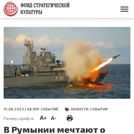
Перейти
к
Основная
основному
навигация
содержанию
15.08.2023 |
ОБЗОР СОБЫТИЙ
НОВОСТИ. СОБЫТИЯ
A+
A-
Размер шрифта:
В Румынии мечтают о