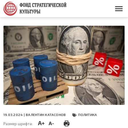
Перейти
к
Основная
основному
навигация
содержанию
19.03.2024 |
ВАЛЕНТИН КАТАСОНОВ
ПОЛИТИКА
A+
A-
Размер шрифта: