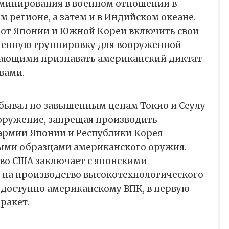
оминирования в военном отношении в
 регионе, а затем и в Индийском океане.
 от Японии и Южной Кореи включить свои
ненную группировку для вооруженной
лающими признавать американский диктат
вами.
сбывал по завышенным ценам Токио и Сеулу
оружение, запрещая производить
 армии Японии и Республики Корея
ыми образцами американского оружия.
тво США заключает с японскими
на производство высокотехнологического
едоступно американскому ВПК, в первую
 ракет.