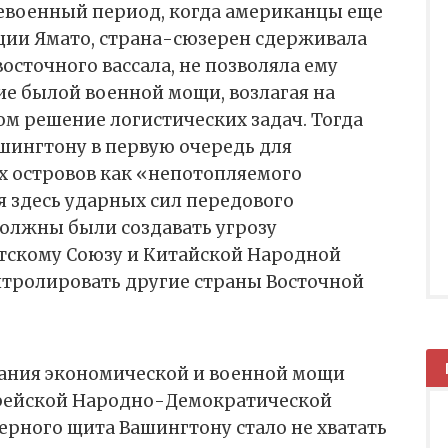
слевоенный период, когда американцы еще
ации Ямато, страна-сюзерен сдерживала
осточного вассала, не позволяла ему
е былой военной мощи, возлагая на
м решение логистических задач. Тогда
шингтону в первую очередь для
х островов как «непотопляемого
 здесь ударных сил передового
должны были создавать угрозу
тскому Союзу и Китайской Народной
нтролировать другие страны Восточной
тания экономической и военной мощи
орейской Народно-Демократической
ерного щита Вашингтону стало не хватать