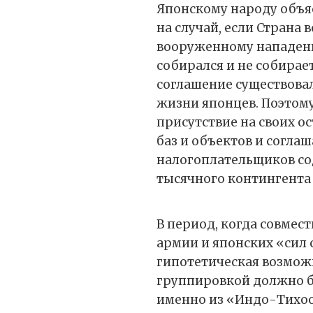
Японскому народу объя
на случай, если Страна
вооруженному нападению
собирался и не собирае
соглашение существова
жизни японцев. Поэтом
присутствие на своих о
баз и объектов и согла
налогоплательщиков сод
тысячного контингента 
В период, когда совмес
армии и японских «сил
гипотетическая возмож
группировкой должно б
именно из «Индо-Тихоо