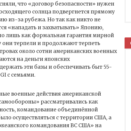
сняли, что «договор безопасности» нужен
 восходящего солнца подвергнется прямому
 из-за рубежа. Но так как никто не
тся «нападать и захватывать» Японию,
ло лишь как формальная гарантия мирной
у они терпели и продолжают терпеть
стровах около сотни американских военных
шаются на деньги японских
ержать эти базы и обеспечивать быт 55-
GI c семьями.
тные военные действия американской
 самообороны» рассматривались как
ность, командование объединённой
ыло осуществляться с территории США, а
кеанского командования ВС США» на