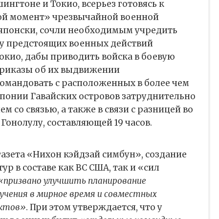
шингтоне и Токио, всерьез готовясь к
ой момент» чрезвычайной военной
японски, сочли необходимым учредить
у предстоящих военных действий
окио, дабы приводить войска в боевую
 приказы об их выдвижении
командовать с расположенных в более чем
 Японии Гавайских островов затруднительно
 со связью, а также в связи с разницей во
Гонолулу, составляющей 19 часов.
газета «Нихон кэйдзай симбун», создание
р в составе как ВС США, так и «сил
«призвано улучшить планирование
чения в мирное время и совместных
иктов»
. При этом утверждается, что у