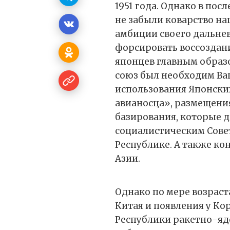
1951 года. Однако в по
не забыли коварство н
амбиции своего дальнев
форсировать воссоздани
японцев главным образо
союз был необходим Ва
использования Японски
авианосца», размещения
базирования, которые 
социалистическим Сове
Республике. А также ко
Азии.
Однако по мере возрас
Китая и появления у К
Республики ракетно-яд