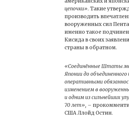
американских и японск
цепочки».
Такие утвержд
производить впечатлен
вооруженных сил Пента
именно такое подчинен
Кисида в своих заявлен
страны в обратном.
«Соединённые Штаты мо
Японии до объединенного
оперативными обязанно
изменением в вооруженны
и одним из сильнейших ул
70 лет»,
– прокомменти
США Ллойд Остин.