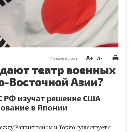
A+
A-
Размер шрифта:
здают театр военных
о-Восточной Азии?
ВС РФ изучат решение США
дование в Японии
ежду Вашингтоном и Токио существует с