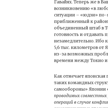
Гавайях. Теперь же в Ва
возникновению «в люб
ситуации – «юдзи» по-
приближенный к район
объединенный штаб в Т
готовность и отдавать
незамедлительно. Ибо 
5,6 тыс. километров от
из-за возможных проблем
времени между Токио и 
Как отмечает японская 
таких командных структу
самообороны» Японии
проводимых совместных у
операций в случае конфл