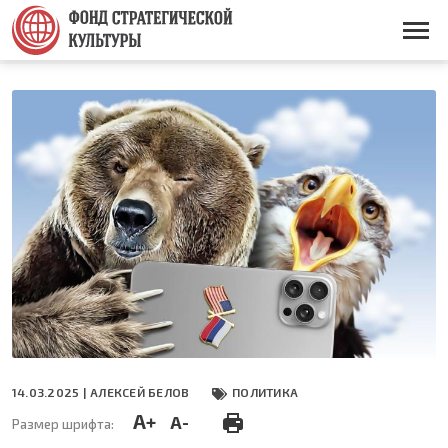
Перейти
к
Основная
основному
навигация
содержанию
14.03.2025 |
АЛЕКСЕЙ БЕЛОВ
ПОЛИТИКА
A+
A-
Размер шрифта: