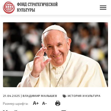
Перейти
к
Основная
основному
навигация
содержанию
21.04.2025 |
ВЛАДИМИР МАЛЫШЕВ
ИСТОРИЯ И КУЛЬТУРА
A+
A-
Размер шрифта: