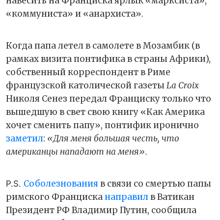
навесить на Франциска ярлык «марксиста»,
«коммуниста» и «анархиста».
Когда папа летел в самолете в Мозамбик (в
рамках визита понтифика в страны Африки),
собственный корреспондент в Риме
французской католической газеты
La Croix
Николя Сенез передал Франциску только что
вышедшую в свет свою книгу «Как Америка
хочет сменить папу», понтифик иронично
заметил
:
«Для меня большая честь, что
американцы нападают на меня».
Соболезнования
в связи со смертью папы
P.S. 
римского Франциска
направил
в Ватикан
Президент РФ Владимир Путин, сообщила