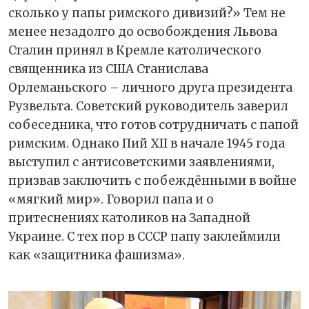
сколько у папы римского дивизий?» Тем не
менее незадолго до освобождения Львова
Сталин принял в Кремле католического
священника из США Станислава
Орлеманьского – личного друга президента
Рузвельта. Советский руководитель заверил
собеседника, что готов сотрудничать с папой
римским. Однако Пий XII в начале 1945 года
выступил с антисоветскими заявлениями,
призвав заключить с побеждёнными в войне
«мягкий мир». Говорил папа и о
притеснениях католиков на Западной
Украине. С тех пор в СССР папу заклеймили
как «защитника фашизма».