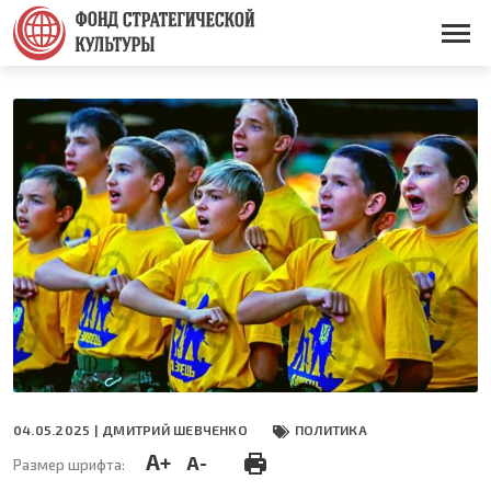
Перейти
к
Основная
основному
навигация
содержанию
04.05.2025 |
ДМИТРИЙ ШЕВЧЕНКО
ПОЛИТИКА
A+
A-
Размер шрифта: