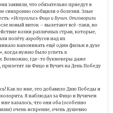
 они заявили, что обязательно приедут в
 не синхронно сообщили о болезни. Злые
есть:
«Испугались Фицо и Вучич. Отговорили
осле новый виток – вылетают всё-таки, но
ействие козни различных стран, которые,
ли полёту аэробусов над их
чинало напоминать ещё один фильм в духе
, когда нужно было успеть к
. Возможно, где-то букмекеры даже
, прилетят ли Фицо и Вучич на День Победу
сь! Как по мне, это добавило Дню Победы и
и колорита. Я наблюдал за Фицо и Вучичем
и мне казалось, что они оба (особенно
кии) очень искренне, очень душевно