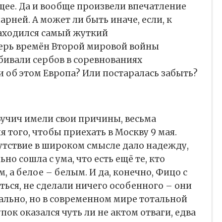
ее. Да и вообще произвели впечатление
рней. А может ли быть иначе, если, к
находился самый жуткий
ерь времён Второй мировой войны
убивали сербов в соревнованиях
 об этом Европа? Или постаралась забыть?
 Вучич имели свои причины, весьма
 того, чтобы приехать в Москву 9 мая.
утствие в широком смысле дало надежду,
но сошла с ума, что есть ещё те, кто
 а белое – белым. И да, конечно, Фицо с
ться, не сделали ничего особенного – они
ально, но в современном мире тотальной
ок оказался чуть ли не актом отваги, едва