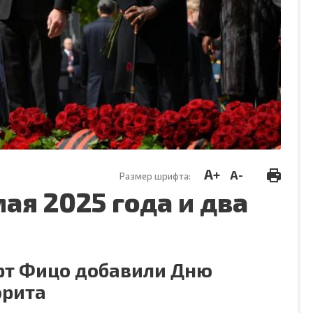
A+
A-
Размер шрифта:
ая 2025 года и два
ерт Фицо добавили Дню
орита