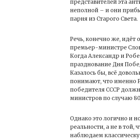
представителей эта ан
неполной – и они прибы
парня из Старого Света.
Речь, конечно же, идёт
премьер-министре Слов
Когда Александр и Робе
празднование Дня Побед
Казалось бы, всё довол
понимают, что именно 
победителя СССР должн
министров по случаю 8
Однако это логично и н
реальности, а не в той,
наблюдаем классическу