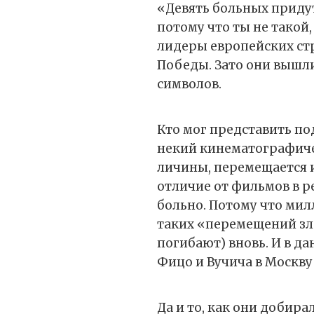
«Девять больных придут
потому что ты не такой,
лидеры европейских стр
Победы. Зато они вышл
символов.
Кто мог представить по
некий кинематографиче
личины, перемещается из
отличие от фильмов в р
больно. Потому что мил
таких «перемещений зла
погибают) вновь. И в д
Фицо и Вучича в Москву
Да и то, как они добира