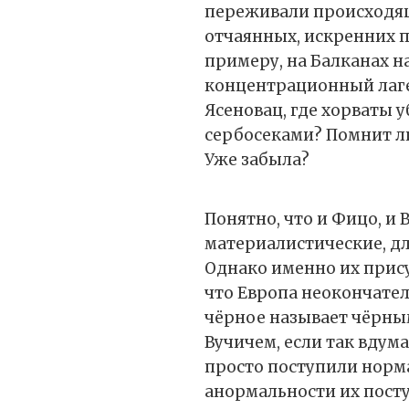
переживали происходящ
отчаянных, искренних па
примеру, на Балканах 
концентрационный лаг
Ясеновац, где хорваты 
сербосеками? Помнит ли
Уже забыла?
Понятно, что и Фицо, и
материалистические, для
Однако именно их прис
что Европа неокончатель
чёрное называет чёрным,
Вучичем, если так вдума
просто поступили норм
анормальности их поступ