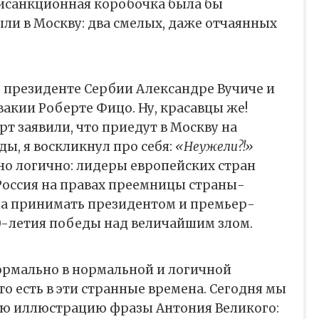
тисанкционная коробочка была бы
ли в Москву: два смелых, даже отчаянных
 о президенте Сербии Александре Вучиче и
акии Роберте Фицо. Ну, красавцы же!
рт заявили, что приедут в Москву на
ы, я воскликнул про себя:
«Неужели?!»
ьно логично: лидеры европейских стран
Россия на правах преемницы страны-
а принимать президентом и премьер-
0-летия победы над величайшим злом.
ормально в нормальной и логичной
 что есть в эти странные времена. Сегодня мы
ю иллюстрацию фразы Антония Великого: