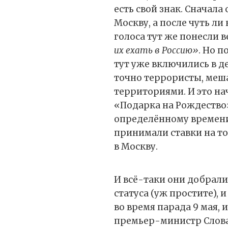
есть свой знак. Сначала
Москву, а после чуть ли
голоса тут же понесли в
их ехать в Россию»
. Но п
тут уже включились в д
точно террористы, меша
территориями. И это на
«Подарка на Рождество»
определённому времени
принимали ставки на то
в Москву.
И всё-таки они добрали
статуса (уж простите), 
во время парада 9 мая, 
премьер-министр Слова