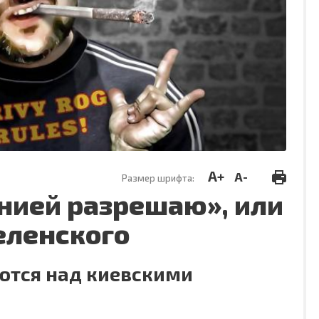
A+
A-
Размер шрифта:
онией разрешаю», или
еленского
ются над киевскими