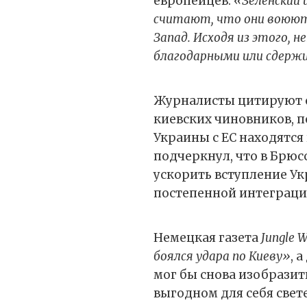
европейцев:
«Зеленский 
считают, что они воюют н
Запад. Исходя из этого,
благодарными или сдерж
Журналисты цитируют 
киевских чиновников, 
Украины с ЕС находятся 
подчеркнул, что в Брю
ускорить вступление Ук
постепенной интеграци
Немецкая газета
Jungle W
боялся удара по Киеву»
, 
мог бы снова изобразит
выгодном для себя свет