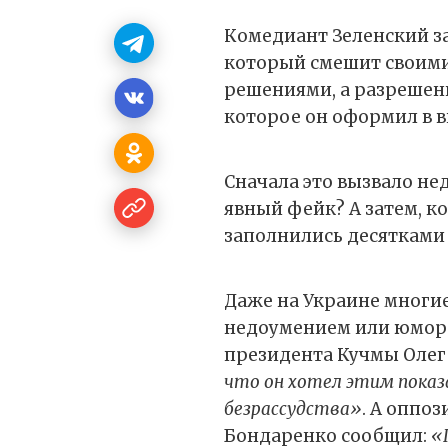
Комедиант Зеленский за
который смешит своими 
решениями, а разрешен
которое он оформил в ви
Сначала это вызвало н
явный фейк? А затем, к
заполнились десятками
Даже на Украине многи
недоумением или юмор
президента Кучмы Олег
что он хотел этим показ
безрассудства»
. А оппо
Бондаренко сообщил:
«П