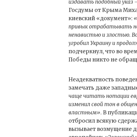
издавать подобный указ –
Госдумы от Крыма Мих
киевский «документ»:
«
привык отрабатывать но
ненавистью и злостью. В
угробил Украину и продо
подчеркнул, что во вре
Победы никто не обращ
Неадекватность поведе
замечать даже западны
чаще читать нотации евр
изменил свой тон в общен
властным».
В публикаци
отбросил всякую сдержа
вызывает возмущение д