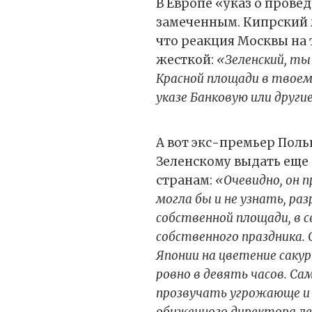
В Европе «указ о прове
замеченным. Кипрский 
что реакция Москвы на 
жесткой:
«Зеленский, ты
Красной площади в твоем 
указе Банковую или други
А вот экс-премьер Пол
Зеленскому выдать еще
странам:
«Очевидно, он п
могла бы и не узнать, ра
собственной площади, в с
собственного праздника
Японии на цветение саку
ровно в девять часов. Са
прозвучать угрожающе и 
обиженного директора ле