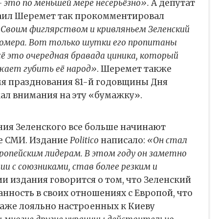
 это по меньшей мере несерьёзно».
А депутат
аил Шеремет так прокомментировал
Своим фиглярством и кривляньем Зеленский
мера. Вот только шутки его пропитаны
сё это очередная бравада циника, который
лжает губить её народ»
. Шеремет также
мя празднования 81-й годовщины Дня
ал внимания на эту «бумажку».
ния Зеленского все больше начинают
е СМИ. Издание
Politico
написало:
«Он стал
опейским лидерам. В этом году он заметно
ии с союзниками, став более резким и
и издания говорится о том, что Зеленский
нность в своих отношениях с Европой, что
аже лояльно настроенных к Киеву