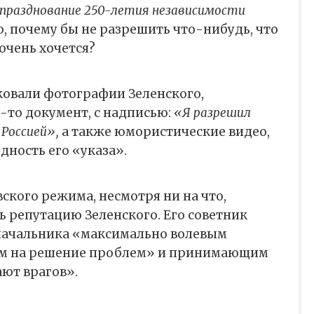
празднование 250-летия независимости
но, почему бы не разрешить что-нибудь, что
 очень хочется?
ковали фотографии Зеленского,
то документ, с надписью:
«Я разрешил
 Россией»,
а также юмористические видео,
ность его «указа».
ского режима, несмотря ни на что,
 репутацию Зеленского. Его советник
 начальника «максимально волевым
ым на решение проблем» и принимающим
ают врагов».