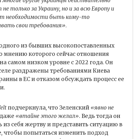
и многие другие украинцы действительно
е только за Украину, но и за всю Европу и
 нет необходимости быть кому-то
ивать свои требования»
.
одного из бывших высокопоставленных
по мнению которого сейчас отношения
на самом низком уровне с 2022 года. Он
сселе раздражены требованиями Киева
раины в ЕС и отказом обсуждать процесс ее
и.
elt
подчеркнула, что Зеленский
«явно не
а даже
«втайне этого желал».
Ведь тогда он
ь из себя жертву и представить ситуацию в
е, чтобы попытаться изменить подход