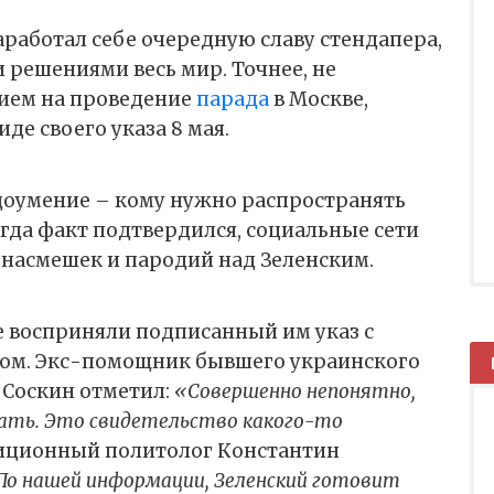
работал себе очередную славу стендапера,
решениями весь мир. Точнее, не
ием на проведение
парада
в Москве,
де своего указа 8 мая.
едоумение – кому нужно распространять
огда факт подтвердился, социальные сети
 насмешек и пародий над Зеленским.
е восприняли подписанный им указ с
ом. Экс-помощник бывшего украинского
 Соскин отметил:
«Совершенно непонятно,
ать. Это свидетельство какого-то
зиционный политолог Константин
о нашей информации, Зеленский готовит