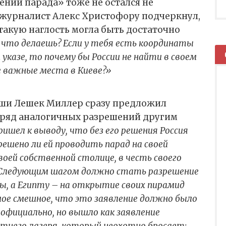
дении парада» тоже не остался не
журналист Алекс Христофору подчеркнул,
такую наглость могла быть достаточно
 что делаешь? Если у тебя есть координаты
указе, то почему бы России не найти в своем
е важные места в Киеве?»
ьши Лешек Миллер сразу предложил
 ряд аналогичных разрешений другим
ришел к выводу, что без его решения Россия
зрешено ли ей проводить парад на своей
воей собственной столице, в честь своего
. Следующим шагом должно стать разрешение
ры, а Египту – на открытие своих пирамид
мое смешное, что это заявление должно было
официально, но вышло как заявление
тнего лагеря, который неохотно бросает: