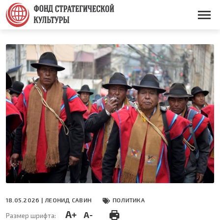
Перейти
к
Основная
основному
навигация
содержанию
18.05.2026 |
ЛЕОНИД САВИН
ПОЛИТИКА
A+
A-
Размер шрифта: