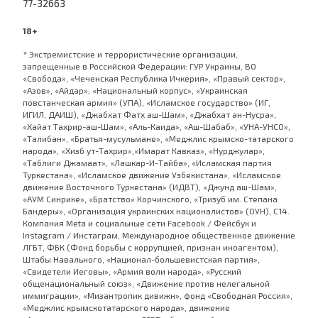
77-32663
18+
* Экстремистские и террористические организации,
запрещенные в Российской Федерации: ГУР Украины, ВО
«Свобода», «Чеченская Республика Ичкерия», «Правый сектор»,
«Азов», «Айдар», «Национальный корпус», «Украинская
повстанческая армия» (УПА), «Исламское государство» (ИГ,
ИГИЛ, ДАИШ), «Джабхат Фатх аш-Шам», «Джабхат ан-Нусра»,
«Хайат Тахрир-аш-Шам», «Аль-Каида», «Аш-Шабаб», «УНА-УНСО»,
«Талибан», «Братья-мусульмане», «Меджлис крымско-татарского
народа», «Хизб ут-Тахрир»,«Имарат Кавказ», «Нурджулар»,
«Таблиги Джамаат», «Лашкар-И-Тайба», «Исламская партия
Туркестана», «Исламское движение Узбекистана», «Исламское
движение Восточного Туркестана» (ИДВТ), «Джунд аш-Шам»,
«АУМ Синрике», «Братство» Корчинского, «Тризуб им. Степана
Бандеры», «Организация украинских националистов» (ОУН), С14.
Компания Meta и социальные сети Facebook / Фейсбук и
Instagram / Инстаграм, Международное общественное движение
ЛГБТ, ФБК (Фонд борьбы с коррупцией, признан иноагентом),
Штабы Навального, «Национал-большевистская партия»,
«Свидетели Иеговы», «Армия воли народа», «Русский
общенациональный союз», «Движение против нелегальной
иммиграции», «Мизантропик дивижн», фонд «Свободная Россия»,
«Меджлис крымскотатарского народа», движение