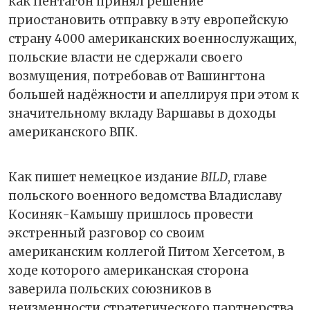
как Пентагон принял решение
приостановить отправку в эту европейскую
страну 4000 американских военнослужащих,
польские власти не сдержали своего
возмущения, потребовав от Вашингтона
большей надёжности и апеллируя при этом к
значительному вкладу Варшавы в доходы
американского ВПК.
Как пишет немецкое издание
BILD
, главе
польского военного ведомства Владиславу
Косиняк-Камышу пришлось провести
экстренный разговор со своим
американским коллегой Питом Хегсетом, в
ходе которого американская сторона
заверила польских союзников в
неизменности стратегического партнерства