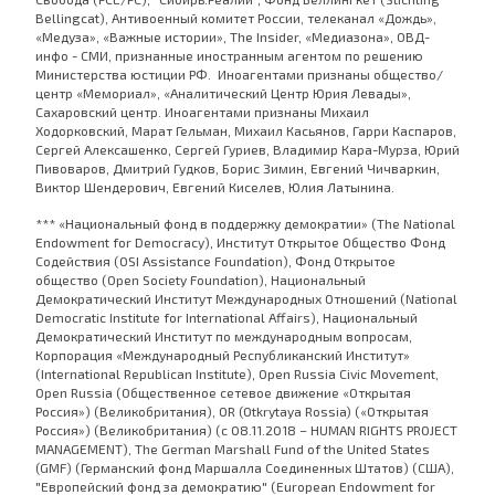
Bellingcat), Антивоенный комитет России, телеканал «Дождь»,
«Медуза», «Важные истории», The Insider, «Медиазона», ОВД-
инфо - СМИ, признанные иностранным агентом по решению
Министерства юстиции РФ. Иноагентами признаны общество/
центр «Мемориал», «Аналитический Центр Юрия Левады»,
Сахаровский центр. Иноагентами признаны Михаил
Ходорковский, Марат Гельман, Михаил Касьянов, Гарри Каспаров,
Сергей Алексашенко, Сергей Гуриев, Владимир Кара-Мурза, Юрий
Пивоваров, Дмитрий Гудков, Борис Зимин, Евгений Чичваркин,
Виктор Шендерович, Евгений Киселев, Юлия Латынина.
*** «Национальный фонд в поддержку демократии» (The National
Endowment for Democracy), Институт Открытое Общество Фонд
Содействия (OSI Assistance Foundation), Фонд Открытое
общество (Open Society Foundation), Национальный
Демократический Институт Международных Отношений (National
Democratic Institute for International Affairs), Национальный
Демократический Институт по международным вопросам,
Корпорация «Международный Республиканский Институт»
(International Republican Institute), Open Russia Civic Movement,
Open Russia (Общественное сетевое движение «Открытая
Россия») (Великобритания), OR (Otkrytaya Rossia) («Открытая
Россия») (Великобритания) (с 08.11.2018 – HUMAN RIGHTS PROJECT
MANAGEMENT), The German Marshall Fund of the United States
(GMF) (Германский фонд Маршалла Соединенных Штатов) (США),
"Европейский фонд за демократию" (European Endowment for