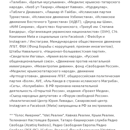
«Талибан», «Братья-мусульмане», «Меджлис крымско-татарского
народа», «Хизб ут-Тахрир»,«Имарат Кавказ», «Нурджулар»,
«Таблиги Джамаат», «Лашкар-И-Тайба», «Исламская партия
Туркестана», «Исламское движение Узбекистана», «Исламское
движение Восточного Туркестана» (ИДВТ), «Джунд аш-Шам»,
«АУМ Синрике», «Братство» Корчинского, «Тризуб им. Степана
Бандеры», «Организация украинских националистов» (ОУН), С14.
Компания Meta и социальные сети Facebook / Фейсбук и
Instagram / Инстаграм, Международное общественное движение
ЛГБТ, ФБК (Фонд борьбы с коррупцией, признан иноагентом),
Штабы Навального, «Национал-большевистская партия»,
«Свидетели Иеговы», «Армия воли народа», «Русский
общенациональный союз», «Движение против нелегальной
иммиграции», «Мизантропик дивижн», фонд «Свободная Россия»,
«Меджлис крымскотатарского народа», движение
«Артподготовка», движение ЛГБТ, общероссийская политическая
партия «Воля», АУЕ, «Аль-Каида в странах исламского Магриба»,
«Сеть», «Колумбайн». В РФ признана нежелательной
деятельность «Открытой России», издания «Проект Медиа»,
«Съезд народных депутатов» и «Форум свободной России».
«Аналитический Центр Юрия Левады», Сахаровский центр.
Instagram и Facebook (Metа) запрещены в РФ за экстремизм.
** "Голос Америки", "Idel.Реалии", Кавказ.Реалии, Крым.Реалии,
Телеканал Настоящее Время, Татаро-башкирская служба Радио
Свобода (Azatliq Radiosi), Радио Свободная Европа/Радио
Свобода (PCE/PC), "Сибирь.Реалии", Фонд Беллингкет (Stichting