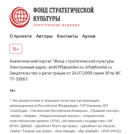
О проекте
Авторы
Контакты
Архив
16+
Аналитический портал "Фонд стратегической культуры
Электронный адрес: and4195@yandex.ru, info@fondsk.ru
Cвидетельство о регистрации от 24.07.2008 серия ЭЛ № ФС
77-32663
18+
* Экстремистские и террористические организации,
запрещенные в Российской Федерации: ГУР Украины, ВО
«Свобода», «Чеченская Республика Ичкерия», «Правый сектор»,
«Азов», «Айдар», «Национальный корпус», «Украинская
повстанческая армия» (УПА), «Исламское государство» (ИГ,
ИГИЛ, ДАИШ), «Джабхат Фатх аш-Шам», «Джабхат ан-Нусра»,
«Хайат Тахрир-аш-Шам», «Аль-Каида», «Аш-Шабаб», «УНА-УНСО»,