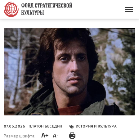
Перейти
к
Основная
основному
навигация
содержанию
07.06.2026 |
ПЛАТОН БЕСЕДИН
ИСТОРИЯ И КУЛЬТУРА
A+
A-
Размер шрифта: