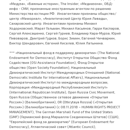
«Медуза», «Важные истории», The Insider, «Медиазона», ОВД-
инфо - СМИ, признанные иностранным агентом по решению
Министерства юстиции РФ. Иноагентами признаны общество/
центр «Мемориал», «Аналитический Центр Юрия Левады»,
Сахаровский центр. Иноагентами признаны Михаил
Ходорковский, Марат Гельман, Михаил Касьянов, Гарри Каспаров,
Сергей Алексашенко, Сергей Гуриев, Владимир Кара-Мурза, Юрий
Пивоваров, Дмитрий Гудков, Борис Зимин, Евгений Чичваркин,
Виктор Шендерович, Евгений Киселев, Юлия Латынина.
*** «Национальный фонд в поддержку демократии» (The National
Endowment for Democracy), Институт Открытое Общество Фонд
Содействия (OSI Assistance Foundation), Фонд Открытое
общество (Open Society Foundation), Национальный
Демократический Институт Международных Отношений (National
Democratic Institute for International Affairs), Национальный
Демократический Институт по международным вопросам,
Корпорация «Международный Республиканский Институт»
(International Republican Institute), Open Russia Civic Movement,
Open Russia (Общественное сетевое движение «Открытая
Россия») (Великобритания), OR (Otkrytaya Rossia) («Открытая
Россия») (Великобритания) (с 08.11.2018 – HUMAN RIGHTS PROJECT
MANAGEMENT), The German Marshall Fund of the United States
(GMF) (Германский фонд Маршалла Соединенных Штатов) (США),
"Европейский фонд за демократию" (European Endowment for
Democracy), Атлантический совет (Atlantic Council),