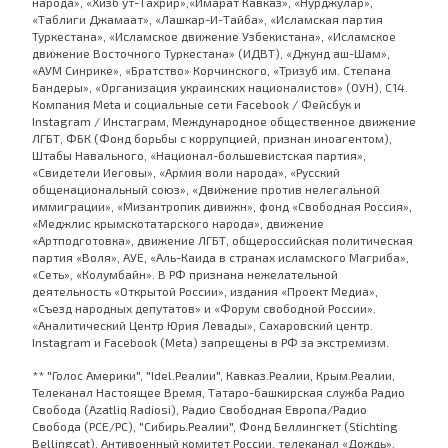
народа», «Хизб ут-Тахрир»,«Имарат Кавказ», «Нурджулар»,
«Таблиги Джамаат», «Лашкар-И-Тайба», «Исламская партия
Туркестана», «Исламское движение Узбекистана», «Исламское
движение Восточного Туркестана» (ИДВТ), «Джунд аш-Шам»,
«АУМ Синрике», «Братство» Корчинского, «Тризуб им. Степана
Бандеры», «Организация украинских националистов» (ОУН), С14.
Компания Meta и социальные сети Facebook / Фейсбук и
Instagram / Инстаграм, Международное общественное движение
ЛГБТ, ФБК (Фонд борьбы с коррупцией, признан иноагентом),
Штабы Навального, «Национал-большевистская партия»,
«Свидетели Иеговы», «Армия воли народа», «Русский
общенациональный союз», «Движение против нелегальной
иммиграции», «Мизантропик дивижн», фонд «Свободная Россия»,
«Меджлис крымскотатарского народа», движение
«Артподготовка», движение ЛГБТ, общероссийская политическая
партия «Воля», АУЕ, «Аль-Каида в странах исламского Магриба»,
«Сеть», «Колумбайн». В РФ признана нежелательной
деятельность «Открытой России», издания «Проект Медиа»,
«Съезд народных депутатов» и «Форум свободной России».
«Аналитический Центр Юрия Левады», Сахаровский центр.
Instagram и Facebook (Metа) запрещены в РФ за экстремизм.
** "Голос Америки", "Idel.Реалии", Кавказ.Реалии, Крым.Реалии,
Телеканал Настоящее Время, Татаро-башкирская служба Радио
Свобода (Azatliq Radiosi), Радио Свободная Европа/Радио
Свобода (PCE/PC), "Сибирь.Реалии", Фонд Беллингкет (Stichting
Bellingcat), Антивоенный комитет России, телеканал «Дождь»,