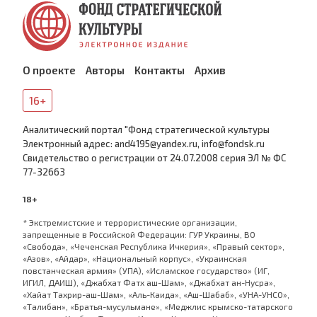
О проекте
Авторы
Контакты
Архив
16+
Аналитический портал "Фонд стратегической культуры
Электронный адрес: and4195@yandex.ru, info@fondsk.ru
Cвидетельство о регистрации от 24.07.2008 серия ЭЛ № ФС
77-32663
18+
* Экстремистские и террористические организации,
запрещенные в Российской Федерации: ГУР Украины, ВО
«Свобода», «Чеченская Республика Ичкерия», «Правый сектор»,
«Азов», «Айдар», «Национальный корпус», «Украинская
повстанческая армия» (УПА), «Исламское государство» (ИГ,
ИГИЛ, ДАИШ), «Джабхат Фатх аш-Шам», «Джабхат ан-Нусра»,
«Хайат Тахрир-аш-Шам», «Аль-Каида», «Аш-Шабаб», «УНА-УНСО»,
«Талибан», «Братья-мусульмане», «Меджлис крымско-татарского