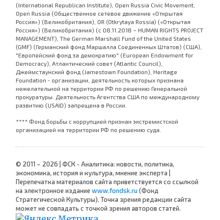
(International Republican Institute), Open Russia Civic Movement,
Open Russia (Общественное сетевое движение «Открытая
Россия») (Великобритания), OR (Otkrytaya Rossia) («Открытая
Россия») (Великобритания) (с 08.11.2018 – HUMAN RIGHTS PROJECT
MANAGEMENT), The German Marshall Fund of the United States
(GMF) (Германский фонд Маршалла Соединенных Штатов) (США),
"Европейский фонд за демократию" (European Endowment for
Democracy), Атлантический совет (Atlantic Council),
Джеймстаунский фонд (Jamestown Foundation), Heritage
Foundation - организации, деятельность которых признана
нежелательной на территории РФ по решению Генеральной
прокуратуры. Деятельность Агентства США по международному
развитию (USAID) запрещена в России.
**** Фонд борьбы с коррупцией признан экстремистской
организацией на территории РФ по решению суда.
© 2011 – 2026 | ФСК - Аналитика: новости, политика,
экономика, история и культура, мнение эксперта |
Перепечатка материалов сайта приветствуется со ссылкой
на электронное издание
www.fondsk.ru
(Фонд
Стратегической Культуры). Точка зрения редакции сайта
может не совпадать с точкой зрения авторов статей.