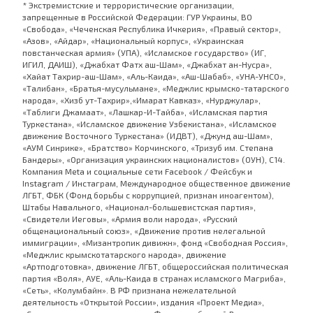
* Экстремистские и террористические организации,
запрещенные в Российской Федерации: ГУР Украины, ВО
«Свобода», «Чеченская Республика Ичкерия», «Правый сектор»,
«Азов», «Айдар», «Национальный корпус», «Украинская
повстанческая армия» (УПА), «Исламское государство» (ИГ,
ИГИЛ, ДАИШ), «Джабхат Фатх аш-Шам», «Джабхат ан-Нусра»,
«Хайат Тахрир-аш-Шам», «Аль-Каида», «Аш-Шабаб», «УНА-УНСО»,
«Талибан», «Братья-мусульмане», «Меджлис крымско-татарского
народа», «Хизб ут-Тахрир»,«Имарат Кавказ», «Нурджулар»,
«Таблиги Джамаат», «Лашкар-И-Тайба», «Исламская партия
Туркестана», «Исламское движение Узбекистана», «Исламское
движение Восточного Туркестана» (ИДВТ), «Джунд аш-Шам»,
«АУМ Синрике», «Братство» Корчинского, «Тризуб им. Степана
Бандеры», «Организация украинских националистов» (ОУН), С14.
Компания Meta и социальные сети Facebook / Фейсбук и
Instagram / Инстаграм, Международное общественное движение
ЛГБТ, ФБК (Фонд борьбы с коррупцией, признан иноагентом),
Штабы Навального, «Национал-большевистская партия»,
«Свидетели Иеговы», «Армия воли народа», «Русский
общенациональный союз», «Движение против нелегальной
иммиграции», «Мизантропик дивижн», фонд «Свободная Россия»,
«Меджлис крымскотатарского народа», движение
«Артподготовка», движение ЛГБТ, общероссийская политическая
партия «Воля», АУЕ, «Аль-Каида в странах исламского Магриба»,
«Сеть», «Колумбайн». В РФ признана нежелательной
деятельность «Открытой России», издания «Проект Медиа»,