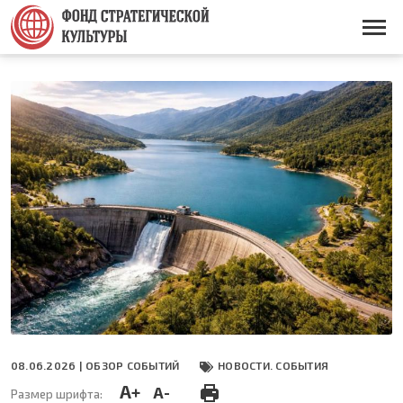
Перейти
к
Основная
основному
навигация
содержанию
08.06.2026 |
ОБЗОР СОБЫТИЙ
НОВОСТИ. СОБЫТИЯ
A+
A-
Размер шрифта: