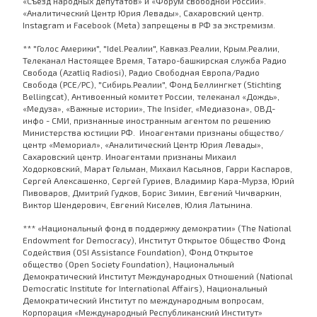
«Съезд народных депутатов» и «Форум свободной России».
«Аналитический Центр Юрия Левады», Сахаровский центр.
Instagram и Facebook (Metа) запрещены в РФ за экстремизм.
** "Голос Америки", "Idel.Реалии", Кавказ.Реалии, Крым.Реалии,
Телеканал Настоящее Время, Татаро-башкирская служба Радио
Свобода (Azatliq Radiosi), Радио Свободная Европа/Радио
Свобода (PCE/PC), "Сибирь.Реалии", Фонд Беллингкет (Stichting
Bellingcat), Антивоенный комитет России, телеканал «Дождь»,
«Медуза», «Важные истории», The Insider, «Медиазона», ОВД-
инфо - СМИ, признанные иностранным агентом по решению
Министерства юстиции РФ. Иноагентами признаны общество/
центр «Мемориал», «Аналитический Центр Юрия Левады»,
Сахаровский центр. Иноагентами признаны Михаил
Ходорковский, Марат Гельман, Михаил Касьянов, Гарри Каспаров,
Сергей Алексашенко, Сергей Гуриев, Владимир Кара-Мурза, Юрий
Пивоваров, Дмитрий Гудков, Борис Зимин, Евгений Чичваркин,
Виктор Шендерович, Евгений Киселев, Юлия Латынина.
*** «Национальный фонд в поддержку демократии» (The National
Endowment for Democracy), Институт Открытое Общество Фонд
Содействия (OSI Assistance Foundation), Фонд Открытое
общество (Open Society Foundation), Национальный
Демократический Институт Международных Отношений (National
Democratic Institute for International Affairs), Национальный
Демократический Институт по международным вопросам,
Корпорация «Международный Республиканский Институт»