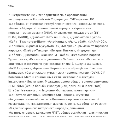
18+
* Экстремистские и террористические организации,
запрещенные в Российской Федерации: ГУР Украины, ВО
«Свобода», «Чеченская Республика Ичкерия», «Правый сектор»,
«Азов», «Айдар», «Национальный корпус», «Украинская
повстанческая армия» (УПА), «Исламское государство» (ИГ,
ИГИЛ, ДАИШ), «Джабхат Фатх аш-Шам», «Джабхат ан-Нусра»,
«Хайат Тахрир-аш-Шам», «Аль-Каида», «Аш-Шабаб», «УНА-УНСО»,
«Талибан», «Братья-мусульмане», «Меджлис крымско-татарского
народа», «Хизб ут-Тахрир»,«Имарат Кавказ», «Нурджулар»,
«Таблиги Джамаат», «Лашкар-И-Тайба», «Исламская партия
Туркестана», «Исламское движение Узбекистана», «Исламское
движение Восточного Туркестана» (ИДВТ), «Джунд аш-Шам»,
«АУМ Синрике», «Братство» Корчинского, «Тризуб им. Степана
Бандеры», «Организация украинских националистов» (ОУН), С14.
Компания Meta и социальные сети Facebook / Фейсбук и
Instagram / Инстаграм, Международное общественное движение
ЛГБТ, ФБК (Фонд борьбы с коррупцией, признан иноагентом),
Штабы Навального, «Национал-большевистская партия»,
«Свидетели Иеговы», «Армия воли народа», «Русский
общенациональный союз», «Движение против нелегальной
иммиграции», «Мизантропик дивижн», фонд «Свободная Россия»,
«Меджлис крымскотатарского народа», движение
«Артподготовка», движение ЛГБТ, общероссийская политическая
партия «Воля», АУЕ, «Аль-Каида в странах исламского Магриба»,