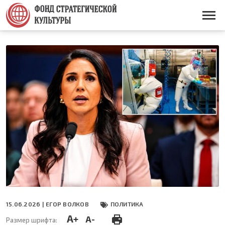
Перейти
к
Основная
основному
навигация
содержанию
15.06.2026 |
ЕГОР ВОЛКОВ
ПОЛИТИКА
A+
A-
Размер шрифта: