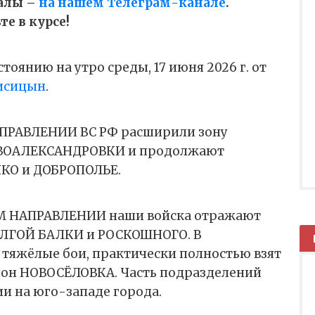
алы –
на нашем Телеграм-канале
.
е в курсе!
тоянию на утро среды, 17 июня 2026 г. от
исицын
.
РАВЛЕНИИ ВС РФ расширили зону
ОВОАЛЕКСАНДРОВКИ и продолжают
НКО и ДОБРОПОЛЬЕ.
 НАПРАВЛЕНИИ наши войска отражают
ОЛГОЙ БАЛКИ и РОСКОШНОГО. В
яжёлые бои, практически полностью взят
он НОВОСЁЛОВКА. Часть подразделений
ии на юго-западе города.