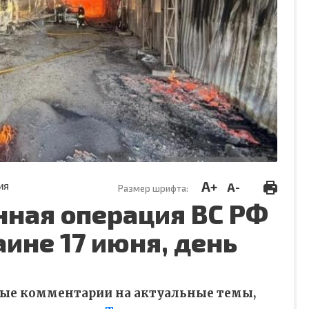
A+
A-
ИЯ
Размер шрифта:
нная операция ВС РФ
аине 17 июня, день
ные комментарии на актуальные темы,