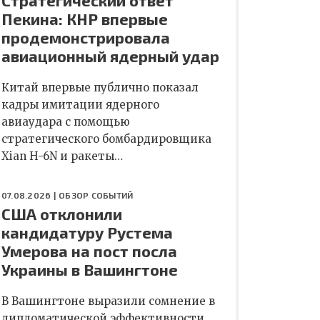
Стратегический ответ
Пекина: КНР впервые
продемонстрировала
авиационный ядерный удар
Китай впервые публично показал
кадры имитации ядерного
авиаудара с помощью
стратегического бомбардировщика
Xian H-6N и ракеты…
07.08.2026 |
ОБЗОР СОБЫТИЙ
США отклонили
кандидатуру Рустема
Умерова на пост посла
Украины в Вашингтоне
В Вашингтоне выразили сомнение в
дипломатической эффективности