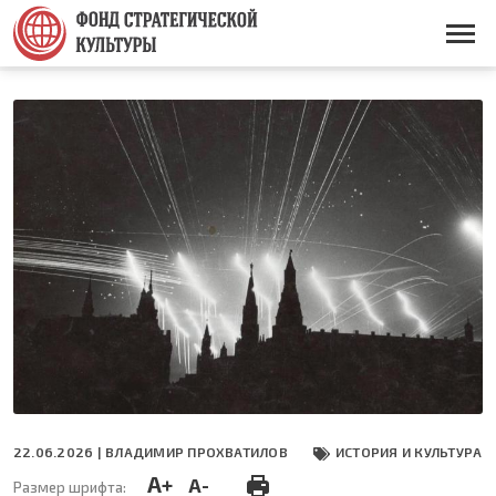
Перейти
к
Основная
основному
навигация
содержанию
22.06.2026 |
ВЛАДИМИР ПРОХВАТИЛОВ
ИСТОРИЯ И КУЛЬТУРА
A+
A-
Размер шрифта: