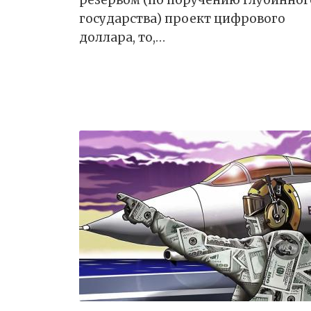
резервом (по поручению глубинног
государства) проект цифрового
доллара, то,…