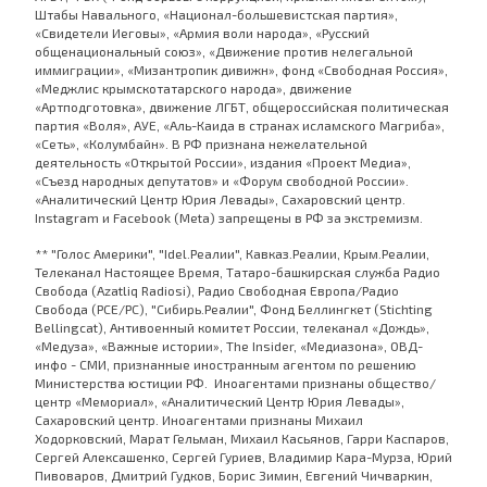
Штабы Навального, «Национал-большевистская партия»,
«Свидетели Иеговы», «Армия воли народа», «Русский
общенациональный союз», «Движение против нелегальной
иммиграции», «Мизантропик дивижн», фонд «Свободная Россия»,
«Меджлис крымскотатарского народа», движение
«Артподготовка», движение ЛГБТ, общероссийская политическая
партия «Воля», АУЕ, «Аль-Каида в странах исламского Магриба»,
«Сеть», «Колумбайн». В РФ признана нежелательной
деятельность «Открытой России», издания «Проект Медиа»,
«Съезд народных депутатов» и «Форум свободной России».
«Аналитический Центр Юрия Левады», Сахаровский центр.
Instagram и Facebook (Metа) запрещены в РФ за экстремизм.
** "Голос Америки", "Idel.Реалии", Кавказ.Реалии, Крым.Реалии,
Телеканал Настоящее Время, Татаро-башкирская служба Радио
Свобода (Azatliq Radiosi), Радио Свободная Европа/Радио
Свобода (PCE/PC), "Сибирь.Реалии", Фонд Беллингкет (Stichting
Bellingcat), Антивоенный комитет России, телеканал «Дождь»,
«Медуза», «Важные истории», The Insider, «Медиазона», ОВД-
инфо - СМИ, признанные иностранным агентом по решению
Министерства юстиции РФ. Иноагентами признаны общество/
центр «Мемориал», «Аналитический Центр Юрия Левады»,
Сахаровский центр. Иноагентами признаны Михаил
Ходорковский, Марат Гельман, Михаил Касьянов, Гарри Каспаров,
Сергей Алексашенко, Сергей Гуриев, Владимир Кара-Мурза, Юрий
Пивоваров, Дмитрий Гудков, Борис Зимин, Евгений Чичваркин,