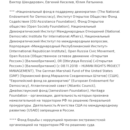
Виктор Шендерович, Евгений Киселев, Юлия Латынина.
*** «Национальный фонд в поддержку демократии» (The National
Endowment for Democracy), Институт Открытое Общество Фонд
Содействия (OSI Assistance Foundation), Фонд Открытое
общество (Open Society Foundation), Национальный
Демократический Институт Международных Отношений (National
Democratic Institute for International Affairs), Национальный
Демократический Институт по международным вопросам,
Корпорация «Международный Республиканский Институт»
(International Republican Institute), Open Russia Civic Movement,
Open Russia (Общественное сетевое движение «Открытая
Россия») (Великобритания), OR (Otkrytaya Rossia) («Открытая
Россия») (Великобритания) (с 08.11.2018 – HUMAN RIGHTS PROJECT
MANAGEMENT), The German Marshall Fund of the United States
(GMF) (Германский фонд Маршалла Соединенных Штатов) (США),
"Европейский фонд за демократию" (European Endowment for
Democracy), Атлантический совет (Atlantic Council),
Джеймстаунский фонд (Jamestown Foundation), Heritage
Foundation - организации, деятельность которых признана
нежелательной на территории РФ по решению Генеральной
прокуратуры. Деятельность Агентства США по международному
развитию (USAID) запрещена в России.
**** Фонд борьбы с коррупцией признан экстремистской
организацией на территории РФ по решению суда.