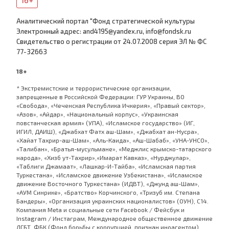
16+
Аналитический портал "Фонд стратегической культуры
Электронный адрес: and4195@yandex.ru, info@fondsk.ru
Cвидетельство о регистрации от 24.07.2008 серия ЭЛ № ФС
77-32663
18+
* Экстремистские и террористические организации,
запрещенные в Российской Федерации: ГУР Украины, ВО
«Свобода», «Чеченская Республика Ичкерия», «Правый сектор»,
«Азов», «Айдар», «Национальный корпус», «Украинская
повстанческая армия» (УПА), «Исламское государство» (ИГ,
ИГИЛ, ДАИШ), «Джабхат Фатх аш-Шам», «Джабхат ан-Нусра»,
«Хайат Тахрир-аш-Шам», «Аль-Каида», «Аш-Шабаб», «УНА-УНСО»,
«Талибан», «Братья-мусульмане», «Меджлис крымско-татарского
народа», «Хизб ут-Тахрир»,«Имарат Кавказ», «Нурджулар»,
«Таблиги Джамаат», «Лашкар-И-Тайба», «Исламская партия
Туркестана», «Исламское движение Узбекистана», «Исламское
движение Восточного Туркестана» (ИДВТ), «Джунд аш-Шам»,
«АУМ Синрике», «Братство» Корчинского, «Тризуб им. Степана
Бандеры», «Организация украинских националистов» (ОУН), С14.
Компания Meta и социальные сети Facebook / Фейсбук и
Instagram / Инстаграм, Международное общественное движение
ЛГБТ, ФБК (Фонд борьбы с коррупцией, признан иноагентом),