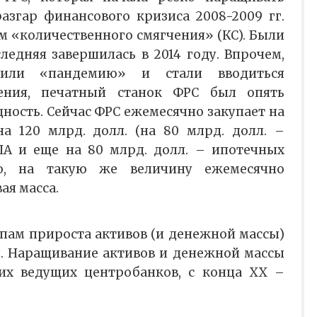
згар финансового кризиса 2008-2009 гг.
м «количественного смягчения» (КС). Были
ледняя завершилась в 2014 году. Впрочем,
или «пандемию» и стали вводиться
ения, печатный станок ФРС был опять
ность. Сейчас ФРС ежемесячно закупает на
а 120 млрд. долл. (на 80 млрд. долл. –
ША и еще на 80 млрд. долл. – ипотечных
нно, на такую же величину ежемесячно
ая масса.
мпам прироста активов (и денежной массы)
. Наращивание активов и денежной массы
их ведущих центробанков, с конца ХХ –