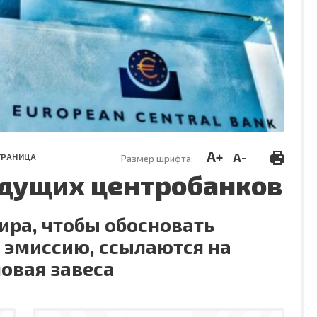
A+
A-
ТРАНИЦА
Размер шрифта:
дущих центробанков
ра, чтобы обосновать
эмиссию, ссылаются на
овая завеса