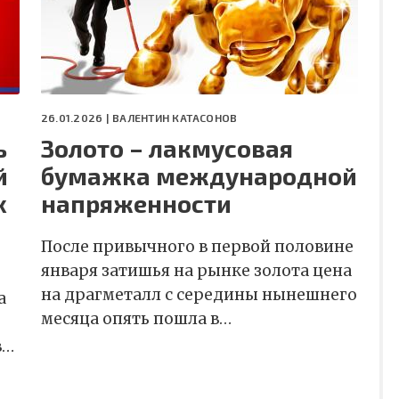
26.01.2026 |
ВАЛЕНТИН КАТАСОНОВ
ь
Золото – лакмусовая
й
бумажка международной
х
напряженности
После привычного в первой половине
января затишья на рынке золота цена
на драгметалл с середины нынешнего
а
месяца опять пошла в…
в…