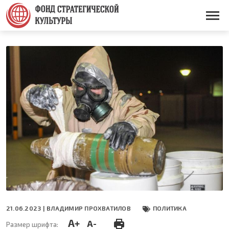
Перейти
к
Основная
основному
навигация
содержанию
21.06.2023 |
ВЛАДИМИР ПРОХВАТИЛОВ
ПОЛИТИКА
A+
A-
Размер шрифта: