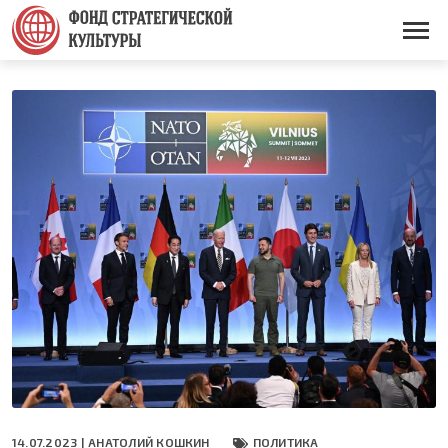
Перейти
к
Основная
основному
навигация
содержанию
14.07.2023 |
АНАТОЛИЙ КОШКИН
ПОЛИТИКА