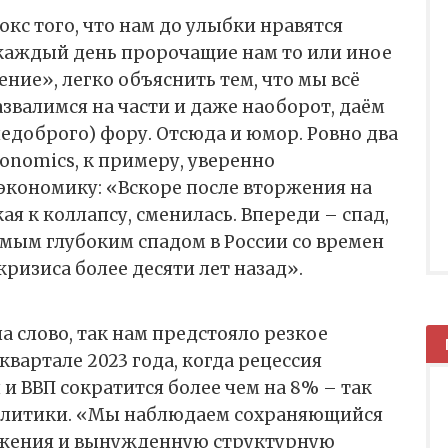
кс того, что нам до улыбки нравятся
каждый день пророчащие нам то или иное
ние», легко объяснить тем, что мы всё
азвалимся на части и даже наоборот, даём
недоброго) фору. Отсюда и юмор. Ровно два
conomics, к примеру, уверенно
экономику: «Вскоре после вторжения на
ая к коллапсу, сменилась. Впереди – спад,
мым глубоким спадом в России со времен
ризиса более десяти лет назад».
а слово, так нам предстояло резкое
квартале 2023 года, когда рецессия
и ВВП сократится более чем на 8% – так
алитики. «Мы наблюдаем сохраняющийся
ожения и вынужденную структурную