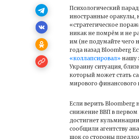
Психологический парадо
иностранные оракулы, 
«стратегическое пораже
никак не помрём и не р
им (не подумайте чего 
года назад Bloomberg E
«коллапсировал»
нашу 
Украину ситуация, близк
который может стать са
мирового финансового к
Если верить Bloomberg н
снижение ВВП в первом 
достигнет кульминации 
сообщили агентству ан
шок со стороны предл