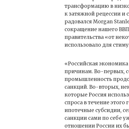
трансформацию в низко
к затяжной рецессии и
радовался Morgan Stanl
сокращение нашего ВВП 
правительства «от нек
использовало для стиму
«Российская экономика
причинам. Во-первых, 
промышленность продол
санкций. Во-вторых, не
которые Россия исполь
спроса в течение этого 
ипотечные субсидии, се
санкции сами по себе уж
отношении России их был