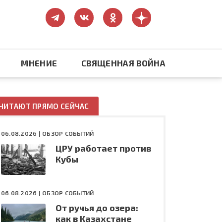
МНЕНИЕ
СВЯЩЕННАЯ ВОЙНА
Православие
ЧИТАЮТ ПРЯМО СЕЙЧАС
США: бизнес и политика
06.08.2026 |
ОБЗОР СОБЫТИЙ
ЦРУ работает против
ть
Конфликт на Украине
Кубы
06.08.2026 |
ОБЗОР СОБЫТИЙ
От ручья до озера:
как в Казахстане