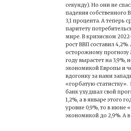
секунду). Но они не сп
падения собственного В
3,1 процента. А теперь 
паритету потребительск
мире. В кризисном 2022-
рост ВВП составил 4,2%. 
осторожному прогнозу 
году вырастет на 3,9%, 
экономикой Европы и че
вдогонку за нами запа
«горбатую статистку».
банк ухудшал свой прогн
1,2%, а в январе этого г
уровне 0,9%, то в июне
экономикой до 2,9%. А в