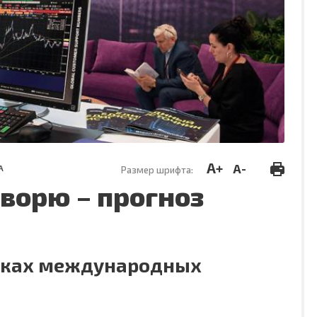
A+
A-
А
Размер шрифта:
оворю – прогноз
дках международных