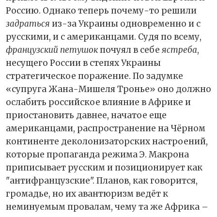
Россию. Однако теперь почему-то решили
задраться
из-за Украины одновременно и с
русскими, и с американцами. Судя по всему,
французский петушок
почуял в себе
ястреба
,
несущего России в степях Украины
стратегическое поражение. По задумке
«супруга Жана-Мишеля Тронье» оно должно
ослабить российское влияние в Африке и
приостановить давнее, начатое еще
американцами, распространение на Чёрном
континенте деколонизаторских настроений,
которые пропаганда режима Э. Макрона
приписывает русским и позиционирует как
"антифранцузские". Планов, как говорится,
громадье, но их авантюризм ведёт к
неминуемым провалам, чему та же Африка –