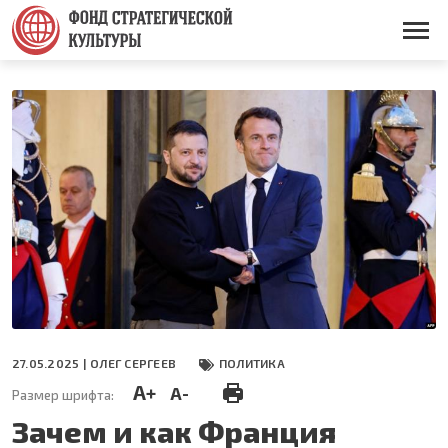
Перейти
к
Основная
основному
навигация
содержанию
27.05.2025 |
ОЛЕГ СЕРГЕЕВ
ПОЛИТИКА
A+
A-
Размер шрифта:
Зачем и как Франция