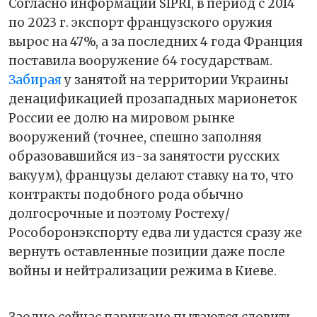
Согласно информации SIPRI, в период с 2014
по 2023 г. экспорт французского оружия
вырос на 47%, а за последних 4 года Франция
поставила вооружение 64 государствам.
Забирая
у занятой на территории Украины
денацификацией прозападных марионеток
России ее долю на мировом рынке
вооружений (точнее, спешно заполняя
образовавшийся из-за занятости русских
вакуум), французы делают ставку на то, что
контракты подобного рода обычно
долгосрочные и поэтому Ростеху/
Рособоронэкспорту едва ли удастся сразу же
вернуть оставленные позиции даже после
войны и нейтрализации режима в Киеве.
Заодно сейчас парижане пытаются словить