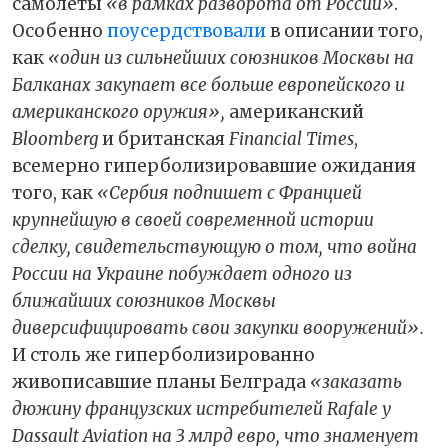
самолеты
«в рамках разворота от России»
.
Особенно
поусердствовали
в описании того,
как
«один из сильнейших союзников Москвы на
Балканах закупает все больше европейского и
американского оружия»,
американский
Bloomberg
и британская
Financial Times
,
всемерно гиперболизировавшие ожидания
того, как
«Сербия подпишет с Францией
крупнейшую в своей современной истории
сделку, свидетельствующую о том, что война
России на Украине побуждает одного из
ближайших союзников Москвы
диверсифицировать свои закупки вооружений».
И столь же гиперболизированно
живописавшие планы Белграда
«заказать
дюжину французских истребителей Rafale у
Dassault Aviation на 3 млрд евро, что знаменует