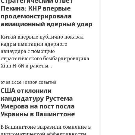
Стратегический ответ
Пекина: КНР впервые
продемонстрировала
авиационный ядерный удар
Китай впервые публично показал
кадры имитации ядерного
авиаудара с помощью
стратегического бомбардировщика
Xian H-6N и ракеты…
07.08.2026 |
ОБЗОР СОБЫТИЙ
США отклонили
кандидатуру Рустема
Умерова на пост посла
Украины в Вашингтоне
В Вашингтоне выразили сомнение в
дипломатической эффективности