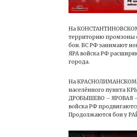
На КОНСТАНТИНОВСКОМ
территорию промзоны с
бои. ВС РФ занимают н
ЯРА войска РФ расширяю
города.
На КРАСНОЛИМАНСКОМ Н
населённого пункта КР
ДРОБЫШЕВО – ЯРОВАЯ –
войска РФ продвигают
Продолжаются бои у РА