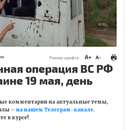
A+
A-
ИЯ
Размер шрифта:
нная операция ВС РФ
аине 19 мая, день
ные комментарии на актуальные темы,
алы –
на нашем Телеграм-канале
.
е в курсе!